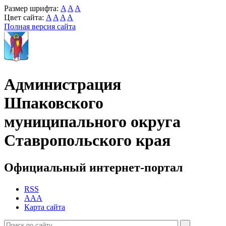
Размер шрифта:
A
A
A
Цвет сайта:
A
A
A
A
Полная версия сайта
Администрация
Шпаковского
муниципального округа
Ставропольского края
Официальный интернет-портал
RSS
AAA
Карта сайта