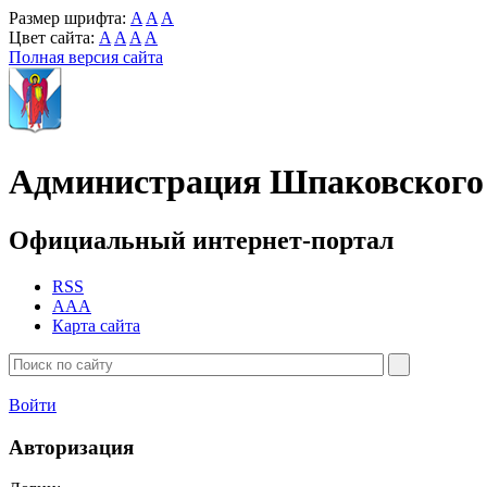
Размер шрифта:
A
A
A
Цвет сайта:
A
A
A
A
Полная версия сайта
Администрация Шпаковского 
Официальный интернет-портал
RSS
AAA
Карта сайта
Войти
Авторизация