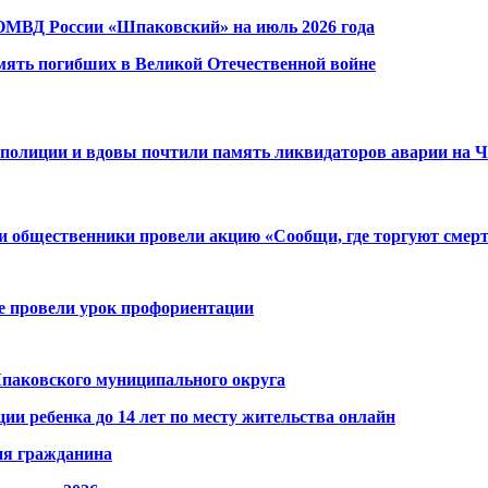
ОМВД России «Шпаковский» на июль 2026 года
мять погибших в Великой Отечественной войне
 полиции и вдовы почтили память ликвидаторов аварии на
и общественники провели акцию «Сообщи, где торгуют смер
е провели урок профориентации
аковского муниципального округа
ции ребенка до 14 лет по месту жительства онлайн
ия гражданина