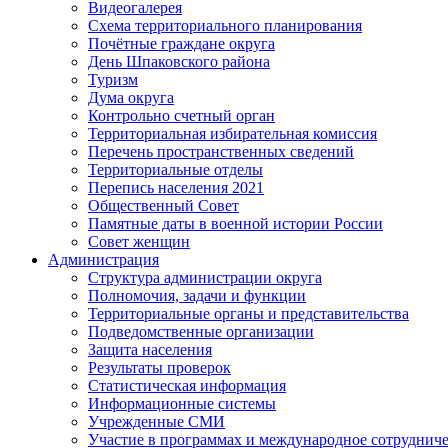
Видеогалерея
Схема территориального планирования
Почётные граждане округа
День Шпаковского района
Туризм
Дума округа
Контрольно счетный орган
Территориальная избирательная комиссия
Перечень пространственных сведений
Территориальные отделы
Перепись населения 2021
Общественный Совет
Памятные даты в военной истории России
Совет женщин
Администрация
Структура администрации округа
Полномочия, задачи и функции
Территориальные органы и представительства
Подведомственные организации
Защита населения
Результаты проверок
Статистическая информация
Информационные системы
Учрежденные СМИ
Участие в программах и международное сотруднич