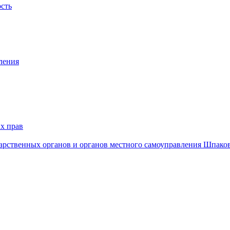
ость
ления
х прав
дарственных органов и органов местного самоуправления Шпако