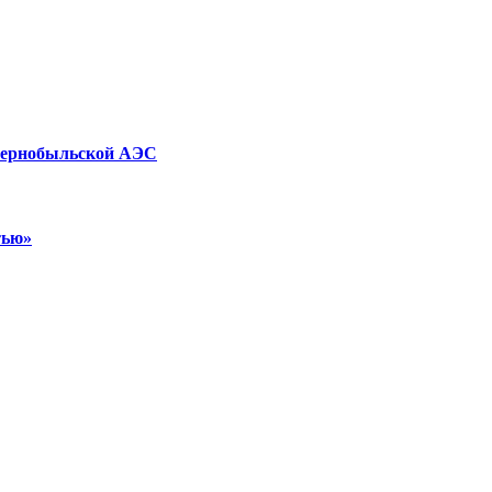
 Чернобыльской АЭС
тью»