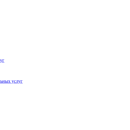
уг
ьных услуг