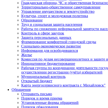
Гражданская оборона, ЧС и общественная безопасн
Территориально-общественное самоуправление
Управление имуществом и землеустройство
Культура, спорт и молодежная политика
Образование
Труд и социальная защита населения
Работы по снижению неформальной занятости насе
Контроль в сфере закупок
Защита персональных данных
Формирование комфортной городской среды
Социально-экономическое развитие
Информация для освободившихся
Жилье
Комиссия по делам несовершеннолетних и защите и
Инициативное бюджетирование
Рабочая группа по координации деятельности госу
осуществлении регистрации (учёта) избирателей
Муниципальный контроль
Открытый бюджет
Карта энергосервисного контракта г. Михайловск"
Обращения
Отправить письмо
Порядок и время приема
Установленные формы обращений
Порядок обжалования