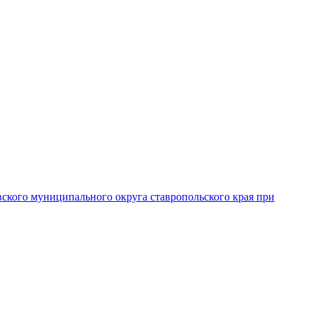
вского муниципального округа ставропольского края при