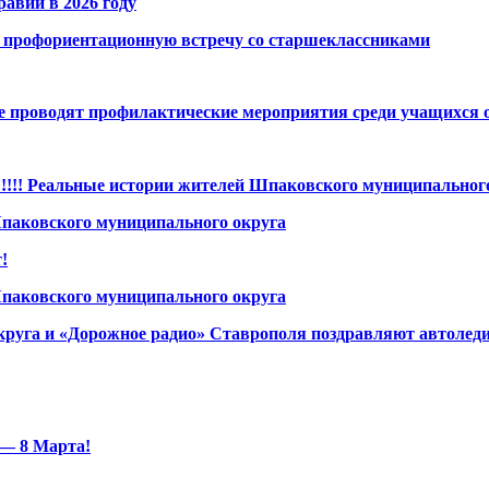
авии в 2026 году
 профориентационную встречу со старшеклассниками
е проводят профилактические мероприятия среди учащихся 
ьные истории жителей Шпаковского муниципального окру
аковского муниципального округа
!
аковского муниципального округа
руга и «Дорожное радио» Ставрополя поздравляют автоледи
— 8 Марта!