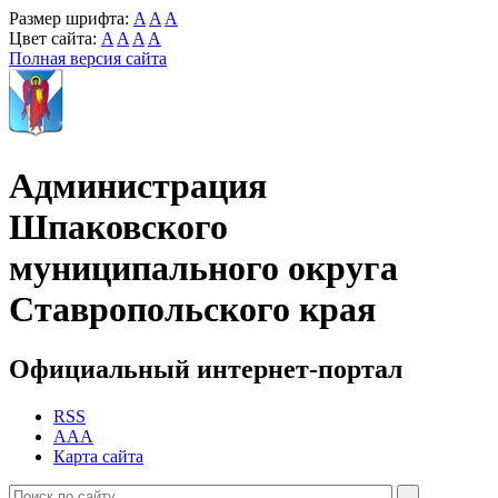
Размер шрифта:
A
A
A
Цвет сайта:
A
A
A
A
Полная версия сайта
Администрация
Шпаковского
муниципального округа
Ставропольского края
Официальный интернет-портал
RSS
AAA
Карта сайта