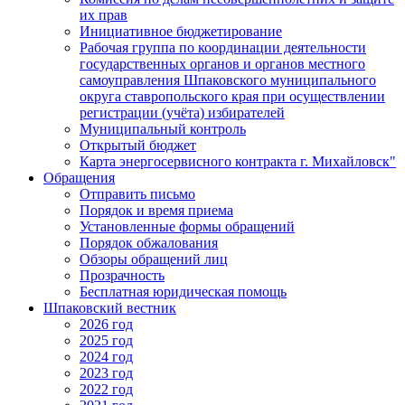
их прав
Инициативное бюджетирование
Рабочая группа по координации деятельности
государственных органов и органов местного
самоуправления Шпаковского муниципального
округа ставропольского края при осуществлении
регистрации (учёта) избирателей
Муниципальный контроль
Открытый бюджет
Карта энергосервисного контракта г. Михайловск"
Обращения
Отправить письмо
Порядок и время приема
Установленные формы обращений
Порядок обжалования
Обзоры обращений лиц
Прозрачность
Бесплатная юридическая помощь
Шпаковский вестник
2026 год
2025 год
2024 год
2023 год
2022 год