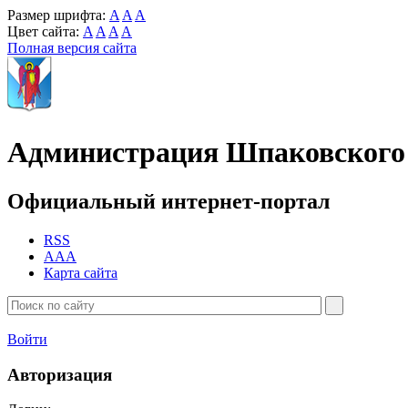
Размер шрифта:
A
A
A
Цвет сайта:
A
A
A
A
Полная версия сайта
Администрация Шпаковского 
Официальный интернет-портал
RSS
AAA
Карта сайта
Войти
Авторизация