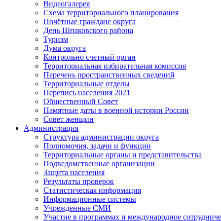
Видеогалерея
Схема территориального планирования
Почётные граждане округа
День Шпаковского района
Туризм
Дума округа
Контрольно счетный орган
Территориальная избирательная комиссия
Перечень пространственных сведений
Территориальные отделы
Перепись населения 2021
Общественный Совет
Памятные даты в военной истории России
Совет женщин
Администрация
Структура администрации округа
Полномочия, задачи и функции
Территориальные органы и представительства
Подведомственные организации
Защита населения
Результаты проверок
Статистическая информация
Информационные системы
Учрежденные СМИ
Участие в программах и международное сотруднич