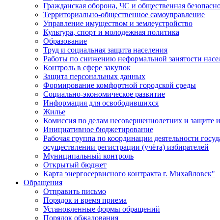
Гражданская оборона, ЧС и общественная безопасн
Территориально-общественное самоуправление
Управление имуществом и землеустройство
Культура, спорт и молодежная политика
Образование
Труд и социальная защита населения
Работы по снижению неформальной занятости насе
Контроль в сфере закупок
Защита персональных данных
Формирование комфортной городской среды
Социально-экономическое развитие
Информация для освободившихся
Жилье
Комиссия по делам несовершеннолетних и защите и
Инициативное бюджетирование
Рабочая группа по координации деятельности госу
осуществлении регистрации (учёта) избирателей
Муниципальный контроль
Открытый бюджет
Карта энергосервисного контракта г. Михайловск"
Обращения
Отправить письмо
Порядок и время приема
Установленные формы обращений
Порядок обжалования