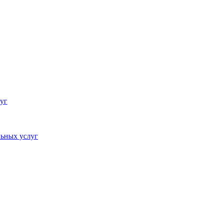
уг
ьных услуг