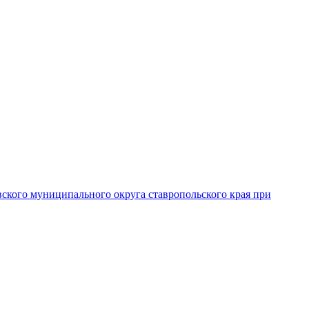
вского муниципального округа ставропольского края при