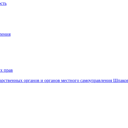
ость
ления
х прав
дарственных органов и органов местного самоуправления Шпако