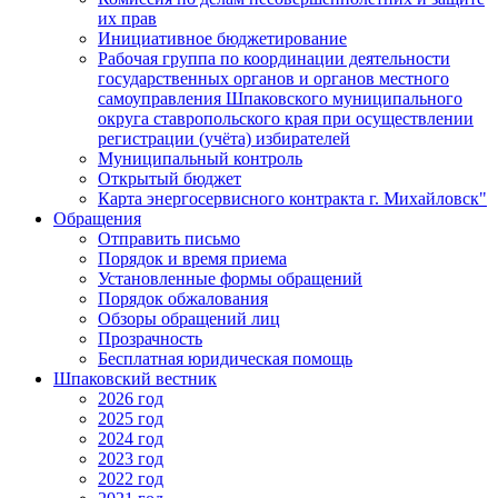
их прав
Инициативное бюджетирование
Рабочая группа по координации деятельности
государственных органов и органов местного
самоуправления Шпаковского муниципального
округа ставропольского края при осуществлении
регистрации (учёта) избирателей
Муниципальный контроль
Открытый бюджет
Карта энергосервисного контракта г. Михайловск"
Обращения
Отправить письмо
Порядок и время приема
Установленные формы обращений
Порядок обжалования
Обзоры обращений лиц
Прозрачность
Бесплатная юридическая помощь
Шпаковский вестник
2026 год
2025 год
2024 год
2023 год
2022 год