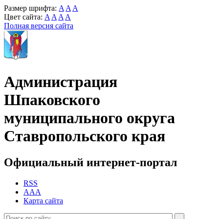
Размер шрифта:
A
A
A
Цвет сайта:
A
A
A
A
Полная версия сайта
Администрация
Шпаковского
муниципального округа
Ставропольского края
Официальный интернет-портал
RSS
AAA
Карта сайта