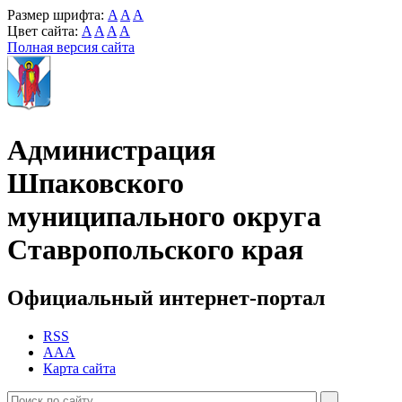
Размер шрифта:
A
A
A
Цвет сайта:
A
A
A
A
Полная версия сайта
Администрация
Шпаковского
муниципального округа
Ставропольского края
Официальный интернет-портал
RSS
AAA
Карта сайта