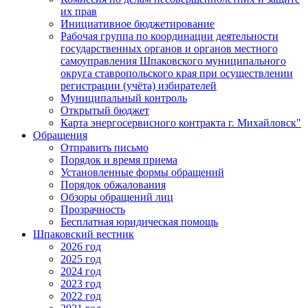
их прав
Инициативное бюджетирование
Рабочая группа по координации деятельности
государственных органов и органов местного
самоуправления Шпаковского муниципального
округа ставропольского края при осуществлении
регистрации (учёта) избирателей
Муниципальный контроль
Открытый бюджет
Карта энергосервисного контракта г. Михайловск"
Обращения
Отправить письмо
Порядок и время приема
Установленные формы обращений
Порядок обжалования
Обзоры обращений лиц
Прозрачность
Бесплатная юридическая помощь
Шпаковский вестник
2026 год
2025 год
2024 год
2023 год
2022 год