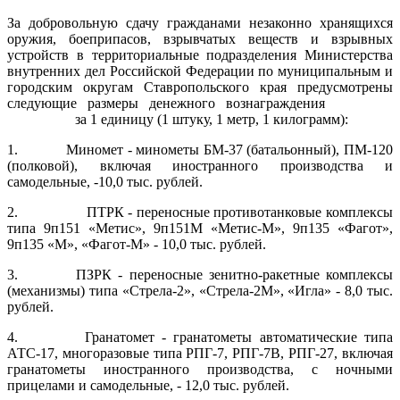
За добровольную сдачу гражданами незаконно хранящихся
оружия, боеприпасов, взрывчатых веществ и взрывных
устройств в территориальные подразделения Министерства
внутренних дел Российской Федерации по муниципальным и
городским округам Ставропольского края предусмотрены
следующие размеры денежного вознаграждения
за 1 единицу (1 штуку, 1 метр, 1 килограмм):
1. Миномет - минометы БМ-37 (батальонный), ПМ-120
(полковой), включая иностранного производства и
самодельные, -10,0 тыс. рублей.
2. ПТРК - переносные противотанковые комплексы
типа 9п151 «Метис», 9п151М «Метис-М», 9п135 «Фагот»,
9п135 «М», «Фагот-М» - 10,0 тыс. рублей.
3. ПЗРК - переносные зенитно-ракетные комплексы
(механизмы) типа «Стрела-2», «Стрела-2М», «Игла» - 8,0 тыс.
рублей.
4. Гранатомет - гранатометы автоматические типа
АТС-17, многоразо­вые типа РПГ-7, РПГ-7В, РПГ-27, включая
гранатометы иностранного произ­водства, с ночными
прицелами и самодельные, - 12,0 тыс. рублей.