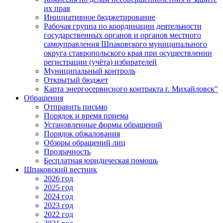
их прав
Инициативное бюджетирование
Рабочая группа по координации деятельности
государственных органов и органов местного
самоуправления Шпаковского муниципального
округа ставропольского края при осуществлении
регистрации (учёта) избирателей
Муниципальный контроль
Открытый бюджет
Карта энергосервисного контракта г. Михайловск"
Обращения
Отправить письмо
Порядок и время приема
Установленные формы обращений
Порядок обжалования
Обзоры обращений лиц
Прозрачность
Бесплатная юридическая помощь
Шпаковский вестник
2026 год
2025 год
2024 год
2023 год
2022 год