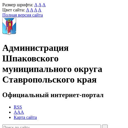
Размер шрифта:
A
A
A
Цвет сайта:
A
A
A
A
Полная версия сайта
Администрация
Шпаковского
муниципального округа
Ставропольского края
Официальный интернет-портал
RSS
AAA
Карта сайта