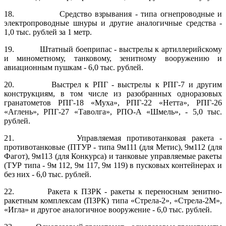
18. Средство взрывания - типа огнепроводные и
электропроводные шнуры и другие аналогичные средства -
1,0 тыс. рублей за 1 метр.
19. Штатный боеприпас - выстрелы к артиллерийскому
и минометно­му, танковому, зенитному вооружению и
авиационным пушкам - 6,0 тыс. рублей.
20. Выстрел к РПГ - выстрелы к РПГ-7 и другим
конструкциям, в том числе из разобранных одноразовых
гранатометов РПГ-18 «Муха», РПГ-22 «Нетта», РПГ-26
«Аглень», РПГ-27 «Таволга», РПО-А «Шмель», - 5,0 тыс.
рублей.
21. Управляемая противотанковая ракета -
противотанковые (ПТУР - типа 9м111 (для Метис), 9м112 (для
Фагот), 9м113 (для Конкурса) и танко­вые управляемые ракеты
(ТУР типа - 9м 112, 9м 117, 9м 119) в пусковых кон­тейнерах и
без них - 6,0 тыс. рублей.
22. Ракета к ПЗРК - ракеты к переносным зенитно-
ракетным комплек­сам (ПЗРК) типа «Стрела-2», «Стрела-2М»,
«Игла» и другое аналогичное вооружение - 6,0 тыс. рублей.