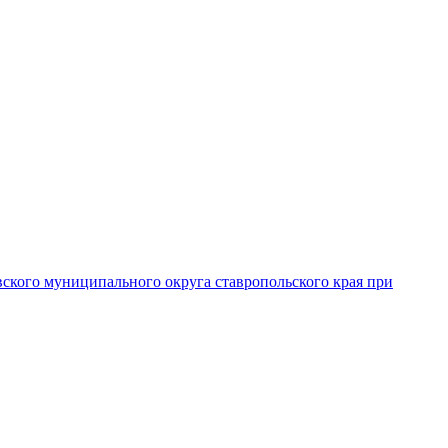
вского муниципального округа ставропольского края при