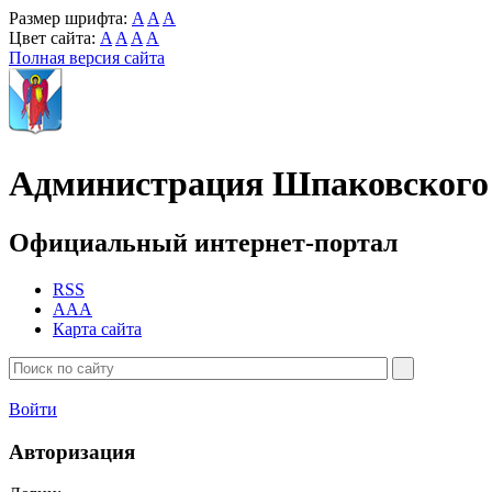
Размер шрифта:
A
A
A
Цвет сайта:
A
A
A
A
Полная версия сайта
Администрация Шпаковского 
Официальный интернет-портал
RSS
AAA
Карта сайта
Войти
Авторизация