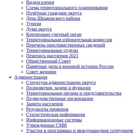
Видеогалерея
Схема территориального планирования
Почётные граждане округа
День Шпаковского района
Туризм
Дума округа
Контрольно счетный орган
Территориальная избирательная комиссия
Перечень пространственных сведений
Территориальные отделы
Перепись населения 2021
Общественный Совет
Памятные даты в военной истории России
Совет женщин
Администрация
Структура администрации округа
Полномочия, задачи и функции
Территориальные органы и представительства
Подведомственные организации
Защита населения
Результаты проверок
Статистическая информация
Информационные системы
Учрежденные СМИ
Участие в программах и международное сотруднич