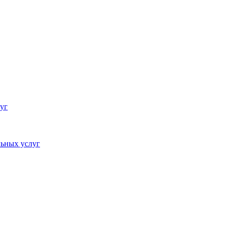
уг
ьных услуг