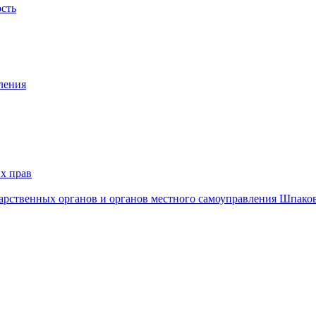
ость
ления
х прав
дарственных органов и органов местного самоуправления Шпако