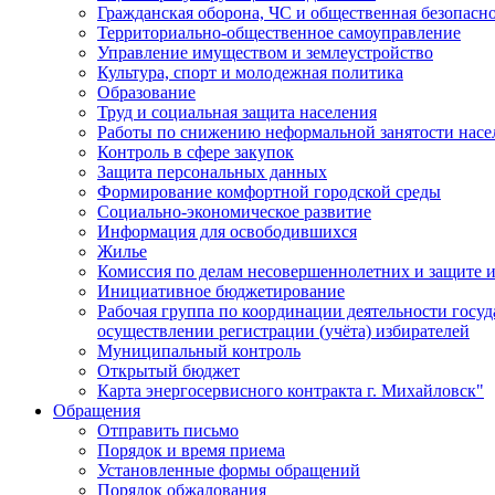
Гражданская оборона, ЧС и общественная безопасн
Территориально-общественное самоуправление
Управление имуществом и землеустройство
Культура, спорт и молодежная политика
Образование
Труд и социальная защита населения
Работы по снижению неформальной занятости насе
Контроль в сфере закупок
Защита персональных данных
Формирование комфортной городской среды
Социально-экономическое развитие
Информация для освободившихся
Жилье
Комиссия по делам несовершеннолетних и защите и
Инициативное бюджетирование
Рабочая группа по координации деятельности госу
осуществлении регистрации (учёта) избирателей
Муниципальный контроль
Открытый бюджет
Карта энергосервисного контракта г. Михайловск"
Обращения
Отправить письмо
Порядок и время приема
Установленные формы обращений
Порядок обжалования