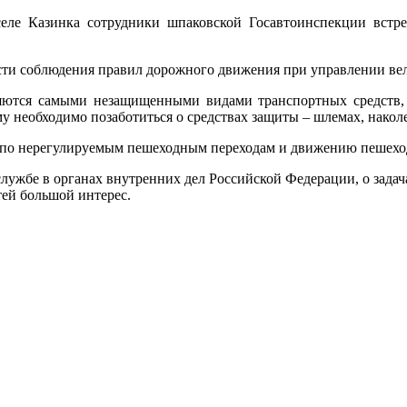
 селе Казинка сотрудники шпаковской Госавтоинспекции вст
сти соблюдения правил дорожного движения при управлении ве
ляются самыми незащищенными видами транспортных средств, и
ому необходимо позаботиться о средствах защиты – шлемах, нако
 по нерегулируемым пешеходным переходам и движению пешеход
службе в органах внутренних дел Российской Федерации, о зада
тей большой интерес.