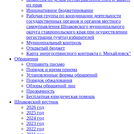
их прав
Инициативное бюджетирование
Рабочая группа по координации деятельности
государственных органов и органов местного
самоуправления Шпаковского муниципального
округа ставропольского края при осуществлении
регистрации (учёта) избирателей
Муниципальный контроль
Открытый бюджет
Карта энергосервисного контракта г. Михайловск"
Обращения
Отправить письмо
Порядок и время приема
Установленные формы обращений
Порядок обжалования
Обзоры обращений лиц
Прозрачность
Бесплатная юридическая помощь
Шпаковский вестник
2026 год
2025 год
2024 год
2023 год
2022 год