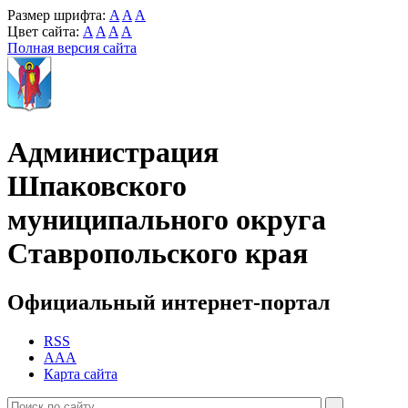
Размер шрифта:
A
A
A
Цвет сайта:
A
A
A
A
Полная версия сайта
Администрация
Шпаковского
муниципального округа
Ставропольского края
Официальный интернет-портал
RSS
AAA
Карта сайта