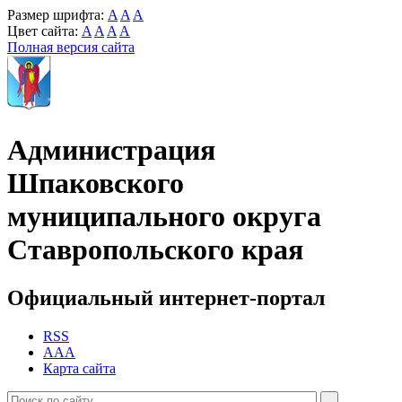
Размер шрифта:
A
A
A
Цвет сайта:
A
A
A
A
Полная версия сайта
Администрация
Шпаковского
муниципального округа
Ставропольского края
Официальный интернет-портал
RSS
AAA
Карта сайта