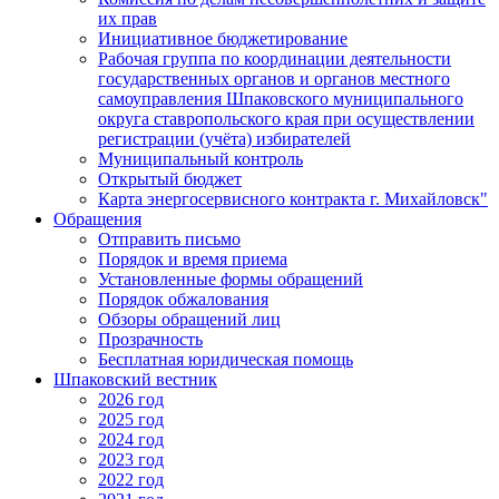
их прав
Инициативное бюджетирование
Рабочая группа по координации деятельности
государственных органов и органов местного
самоуправления Шпаковского муниципального
округа ставропольского края при осуществлении
регистрации (учёта) избирателей
Муниципальный контроль
Открытый бюджет
Карта энергосервисного контракта г. Михайловск"
Обращения
Отправить письмо
Порядок и время приема
Установленные формы обращений
Порядок обжалования
Обзоры обращений лиц
Прозрачность
Бесплатная юридическая помощь
Шпаковский вестник
2026 год
2025 год
2024 год
2023 год
2022 год