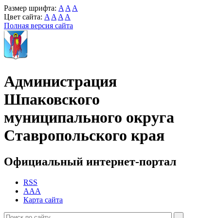
Размер шрифта:
A
A
A
Цвет сайта:
A
A
A
A
Полная версия сайта
Администрация
Шпаковского
муниципального округа
Ставропольского края
Официальный интернет-портал
RSS
AAA
Карта сайта