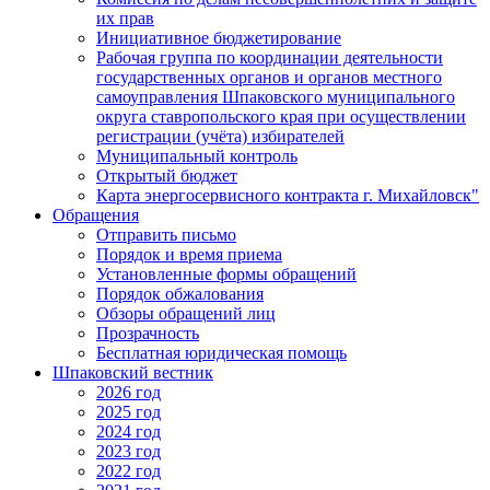
их прав
Инициативное бюджетирование
Рабочая группа по координации деятельности
государственных органов и органов местного
самоуправления Шпаковского муниципального
округа ставропольского края при осуществлении
регистрации (учёта) избирателей
Муниципальный контроль
Открытый бюджет
Карта энергосервисного контракта г. Михайловск"
Обращения
Отправить письмо
Порядок и время приема
Установленные формы обращений
Порядок обжалования
Обзоры обращений лиц
Прозрачность
Бесплатная юридическая помощь
Шпаковский вестник
2026 год
2025 год
2024 год
2023 год
2022 год