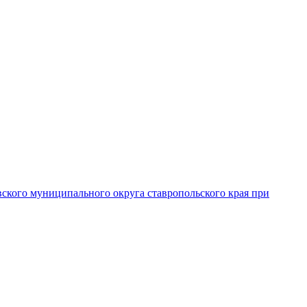
вского муниципального округа ставропольского края при