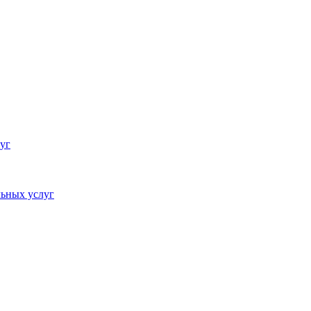
уг
ьных услуг