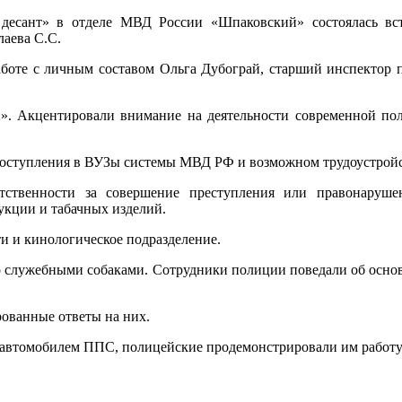
десант» в отделе МВД России «Шпаковский» состоялась вс
аева С.С.
боте с личным составом Ольга Дубограй, старший инспектор 
й». Акцентировали внимание на деятельности современной по
поступления в ВУЗы системы МВД РФ и возможном трудоустройс
ственности за совершение преступления или правонарушен
кции и табачных изделий.
и и кинологическое подразделение.
о служебными собаками. Сотрудники полиции поведали об основ
рованные ответы на них.
 автомобилем ППС, полицейские продемонстрировали им работу 