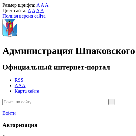
Размер шрифта:
A
A
A
Цвет сайта:
A
A
A
A
Полная версия сайта
Администрация Шпаковского 
Официальный интернет-портал
RSS
AAA
Карта сайта
Войти
Авторизация