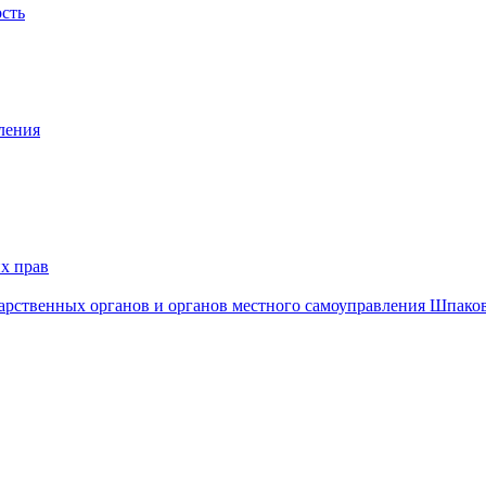
ость
ления
х прав
дарственных органов и органов местного самоуправления Шпако