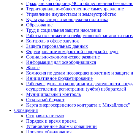
Гражданская оборона, ЧС и общественная безопасн
Территориально-общественное самоуправление
Управление имуществом и землеустройство
Культура, спорт и молодежная политика
Образование
Труд и социальная защита населения
Работы по снижению неформальной занятости насе
Контроль в сфере закупок
Защита персональных данных
Формирование комфортной городской среды
Социально-экономическое развитие
Информация для освободившихся
Жилье
Комиссия по делам несовершеннолетних и защите и
Инициативное бюджетирование
Рабочая группа по координации деятельности госу
осуществлении регистрации (учёта) избирателей
Муниципальный контроль
Открытый бюджет
Карта энергосервисного контракта г. Михайловск"
Обращения
Отправить письмо
Порядок и время приема
Установленные формы обращений
Порядок обжалования