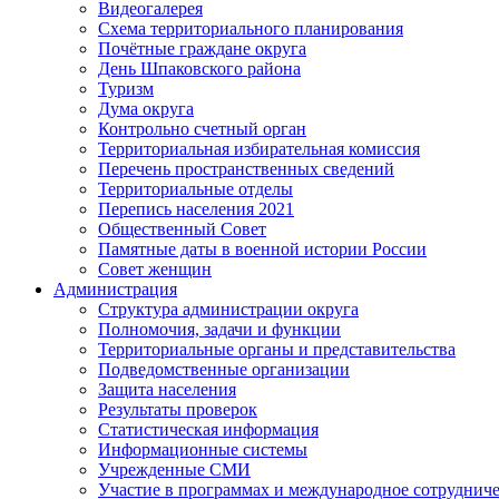
Видеогалерея
Схема территориального планирования
Почётные граждане округа
День Шпаковского района
Туризм
Дума округа
Контрольно счетный орган
Территориальная избирательная комиссия
Перечень пространственных сведений
Территориальные отделы
Перепись населения 2021
Общественный Совет
Памятные даты в военной истории России
Совет женщин
Администрация
Структура администрации округа
Полномочия, задачи и функции
Территориальные органы и представительства
Подведомственные организации
Защита населения
Результаты проверок
Статистическая информация
Информационные системы
Учрежденные СМИ
Участие в программах и международное сотруднич