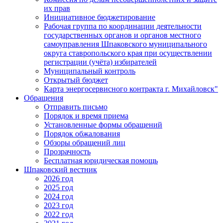
их прав
Инициативное бюджетирование
Рабочая группа по координации деятельности
государственных органов и органов местного
самоуправления Шпаковского муниципального
округа ставропольского края при осуществлении
регистрации (учёта) избирателей
Муниципальный контроль
Открытый бюджет
Карта энергосервисного контракта г. Михайловск"
Обращения
Отправить письмо
Порядок и время приема
Установленные формы обращений
Порядок обжалования
Обзоры обращений лиц
Прозрачность
Бесплатная юридическая помощь
Шпаковский вестник
2026 год
2025 год
2024 год
2023 год
2022 год