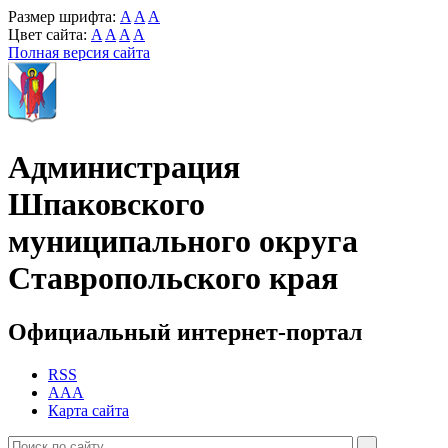
Размер шрифта:
A
A
A
Цвет сайта:
A
A
A
A
Полная версия сайта
Администрация
Шпаковского
муниципального округа
Ставропольского края
Официальный интернет-портал
RSS
AAA
Карта сайта