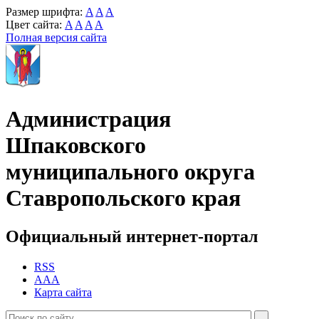
Размер шрифта:
A
A
A
Цвет сайта:
A
A
A
A
Полная версия сайта
Администрация
Шпаковского
муниципального округа
Ставропольского края
Официальный интернет-портал
RSS
AAA
Карта сайта