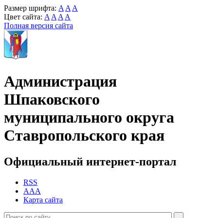
Размер шрифта:
A
A
A
Цвет сайта:
A
A
A
A
Полная версия сайта
Администрация
Шпаковского
муниципального округа
Ставропольского края
Официальный интернет-портал
RSS
AAA
Карта сайта