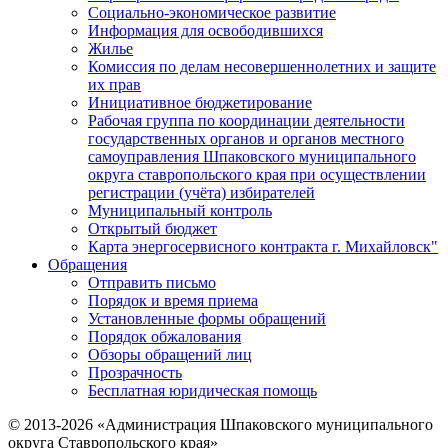
Социально-экономическое развитие
Информация для освободившихся
Жилье
Комиссия по делам несовершеннолетних и защите
их прав
Инициативное бюджетирование
Рабочая группа по координации деятельности
государственных органов и органов местного
самоуправления Шпаковского муниципального
округа ставропольского края при осуществлении
регистрации (учёта) избирателей
Муниципальный контроль
Открытый бюджет
Карта энергосервисного контракта г. Михайловск"
Обращения
Отправить письмо
Порядок и время приема
Установленные формы обращений
Порядок обжалования
Обзоры обращений лиц
Прозрачность
Бесплатная юридическая помощь
© 2013-2026 «Администрация Шпаковского муниципального
округа Ставропольского края»