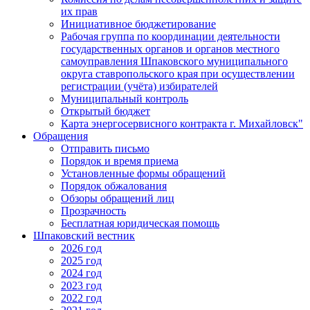
их прав
Инициативное бюджетирование
Рабочая группа по координации деятельности
государственных органов и органов местного
самоуправления Шпаковского муниципального
округа ставропольского края при осуществлении
регистрации (учёта) избирателей
Муниципальный контроль
Открытый бюджет
Карта энергосервисного контракта г. Михайловск"
Обращения
Отправить письмо
Порядок и время приема
Установленные формы обращений
Порядок обжалования
Обзоры обращений лиц
Прозрачность
Бесплатная юридическая помощь
Шпаковский вестник
2026 год
2025 год
2024 год
2023 год
2022 год