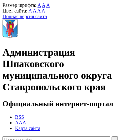
Размер шрифта:
A
A
A
Цвет сайта:
A
A
A
A
Полная версия сайта
Администрация
Шпаковского
муниципального округа
Ставропольского края
Официальный интернет-портал
RSS
AAA
Карта сайта