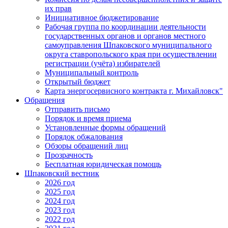
их прав
Инициативное бюджетирование
Рабочая группа по координации деятельности
государственных органов и органов местного
самоуправления Шпаковского муниципального
округа ставропольского края при осуществлении
регистрации (учёта) избирателей
Муниципальный контроль
Открытый бюджет
Карта энергосервисного контракта г. Михайловск"
Обращения
Отправить письмо
Порядок и время приема
Установленные формы обращений
Порядок обжалования
Обзоры обращений лиц
Прозрачность
Бесплатная юридическая помощь
Шпаковский вестник
2026 год
2025 год
2024 год
2023 год
2022 год