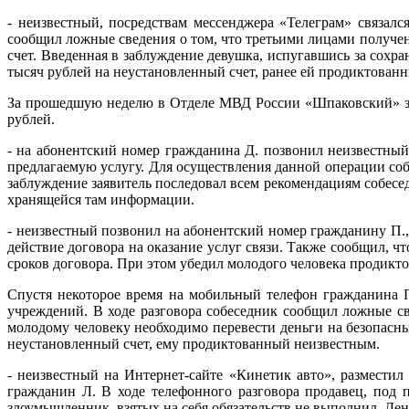
- неизвестный, посредствам мессенджера «Телеграм» связал
сообщил ложные сведения о том, что третьими лицами получен
счет. Введенная в заблуждение девушка, испугавшись за сохра
тысяч рублей на неустановленный счет, ранее ей продиктован
За прошедшую неделю в Отделе МВД России «Шпаковский» за
рублей.
- на абонентский номер гражданина Д. позвонил неизвестны
предлагаемую услугу. Для осуществления данной операции со
заблуждение заявитель последовал всем рекомендациям собесе
хранящейся там информации.
- неизвестный позвонил на абонентский номер гражданину П.,
действие договора на оказание услуг связи. Также сообщил, 
сроков договора. При этом убедил молодого человека продик
Спустя некоторое время на мобильный телефон гражданина П
учреждений. В ходе разговора собеседник сообщил ложные св
молодому человеку необходимо перевести деньги на безопасны
неустановленный счет, ему продиктованный неизвестным.
- неизвестный на Интернет-сайте «Кинетик авто», разместил
гражданин Л. В ходе телефонного разговора продавец, под 
злоумышленник, взятых на себя обязательств не выполнил. Ден