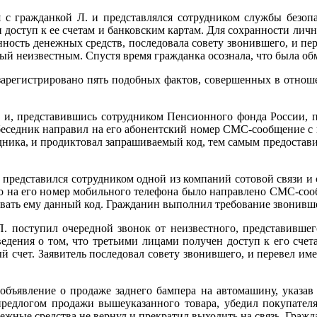
ся с гражданкой Л. и представлялся сотрудником службы безоп
 доступ к ее счетам и банковским картам. Для сохранности лич
нность денежных средств, последовала совету звонившего, и пе
ный неизвестным. Спустя время гражданка осознала, что была о
регистрировано пять подобных фактов, совершенных в отношен
й и, представившись сотрудником Пенсионного фонда России, 
беседник направил на его абонентский номер СМС-сообщение с 
дника, и продиктовал запрашиваемый код, тем самым предоставив
 представился сотрудником одной из компаний сотовой связи и
что на его номер мобильного телефона было направлено СМС-со
товать ему данный код. Гражданин выполнил требование звонив
. поступил очередной звонок от неизвестного, представивше
едения о том, что третьими лицами получен доступ к его сче
й счет. Заявитель последовал совету звонившего, и перевел име
 объявление о продаже заднего бампера на автомашину, указав
предлогом продажи вышеуказанного товара, убедил покупателя 
ежные средства не вернул и прекратил выходить на связь. Граж