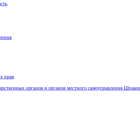
ость
ления
х прав
дарственных органов и органов местного самоуправления Шпако