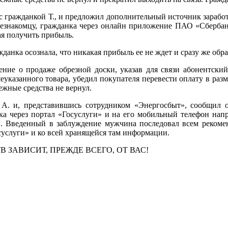
я с гражданкой Т., и предложил дополнительный источник зараб
незнакомцу, гражданка через онлайн приложение ПАО «Сберба
ая получить прибыль.
анка осознала, что никакая прибыль ее не ждет и сразу же обр
ление о продаже обрезной доски, указав для связи абонентски
указанного товара, убедил покупателя перевести оплату в разм
ежные средства не вернул.
А. и, представившись сотрудником «Энергосбыт», сообщил о
ика через портал «Госуслуги» и на его мобильный телефон на
и. Введенный в заблуждение мужчина последовал всем рекомен
суслуги» и ко всей хранящейся там информации.
ЗАВИСИТ, ПРЕЖДЕ ВСЕГО, ОТ ВАС!