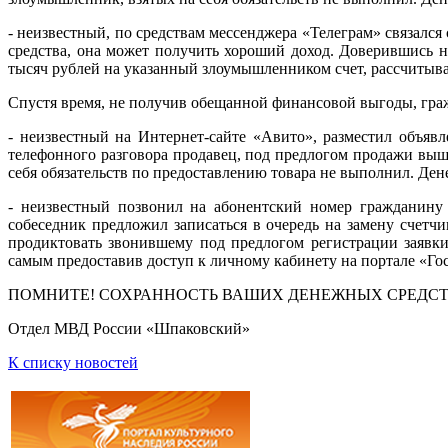
- неизвестный, по средствам мессенджера «Телеграм» связалс
средства, она может получить хороший доход. Доверившись 
тысяч рублей на указанный злоумышленником счет, рассчитыв
Спустя время, не получив обещанной финансовой выгоды, гражд
- неизвестный на Интернет-сайте «Авито», разместил объяв
телефонного разговора продавец, под предлогом продажи выше
себя обязательств по предоставлению товара не выполнил. Ден
- неизвестный позвонил на абонентский номер гражданину 
собеседник предложил записаться в очередь на замену счетч
продиктовать звонившему под предлогом регистрации заявк
самым предоставив доступ к личному кабинету на портале «Го
ПОМНИТЕ! СОХРАННОСТЬ ВАШИХ ДЕНЕЖНЫХ СРЕДСТВ 
Отдел МВД России «Шпаковский»
К списку новостей