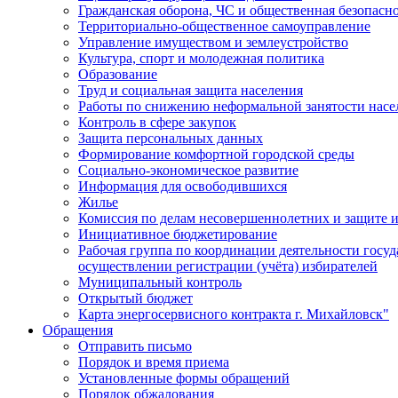
Гражданская оборона, ЧС и общественная безопасн
Территориально-общественное самоуправление
Управление имуществом и землеустройство
Культура, спорт и молодежная политика
Образование
Труд и социальная защита населения
Работы по снижению неформальной занятости насе
Контроль в сфере закупок
Защита персональных данных
Формирование комфортной городской среды
Социально-экономическое развитие
Информация для освободившихся
Жилье
Комиссия по делам несовершеннолетних и защите и
Инициативное бюджетирование
Рабочая группа по координации деятельности госу
осуществлении регистрации (учёта) избирателей
Муниципальный контроль
Открытый бюджет
Карта энергосервисного контракта г. Михайловск"
Обращения
Отправить письмо
Порядок и время приема
Установленные формы обращений
Порядок обжалования