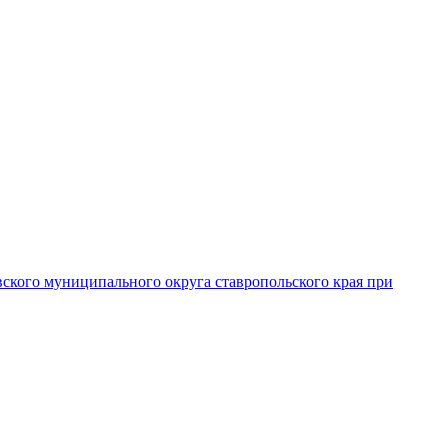
вского муниципального округа ставропольского края при