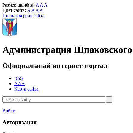
Размер шрифта:
A
A
A
Цвет сайта:
A
A
A
A
Полная версия сайта
Администрация Шпаковского 
Официальный интернет-портал
RSS
AAA
Карта сайта
Войти
Авторизация