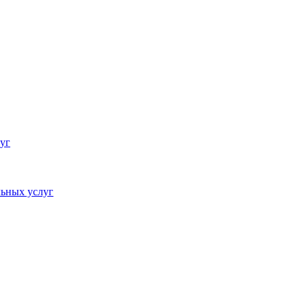
уг
ьных услуг