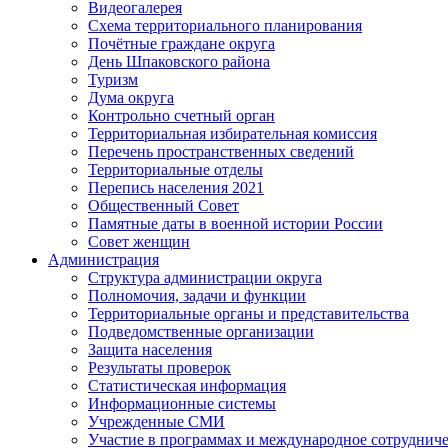
Видеогалерея
Схема территориального планирования
Почётные граждане округа
День Шпаковского района
Туризм
Дума округа
Контрольно счетный орган
Территориальная избирательная комиссия
Перечень пространственных сведений
Территориальные отделы
Перепись населения 2021
Общественный Совет
Памятные даты в военной истории России
Совет женщин
Администрация
Структура администрации округа
Полномочия, задачи и функции
Территориальные органы и представительства
Подведомственные организации
Защита населения
Результаты проверок
Статистическая информация
Информационные системы
Учрежденные СМИ
Участие в программах и международное сотруднич