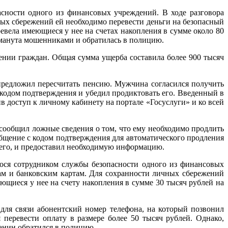
асности одного из финансовых учреждений. В ходе разговора
ных сбережений ей необходимо перевести деньги на безопасный
ревела имеющиеся у нее на счетах накопления в сумме около 80
бманута мошенниками и обратилась в полицию.
ии граждан. Общая сумма ущерба составила более 900 тысяч
предложил пересчитать пенсию. Мужчина согласился получить
кодом подтверждения и убедил продиктовать его. Введенный в
 доступ к личному кабинету на портале «Госуслуги» и ко всей
 сообщил ложные сведения о том, что ему необходимо продлить
общение с кодом подтверждения для автоматического продления
шего, и предоставил необходимую информацию.
гося сотрудником службы безопасности одного из финансовых
там и банковским картам. Для сохранности личных сбережений
ющиеся у нее на счету накопления в сумме 30 тысяч рублей на
 для связи абонентский номер телефона, на который позвонил
перевести оплату в размере более 50 тысяч рублей. Однако,
данин обратился в полицию.