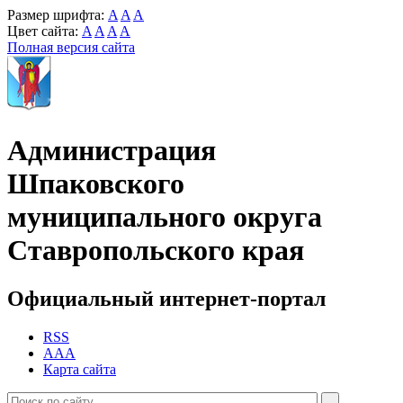
Размер шрифта:
A
A
A
Цвет сайта:
A
A
A
A
Полная версия сайта
Администрация
Шпаковского
муниципального округа
Ставропольского края
Официальный интернет-портал
RSS
AAA
Карта сайта