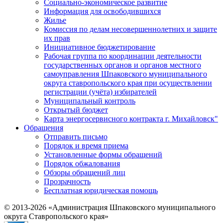
Социально-экономическое развитие
Информация для освободившихся
Жилье
Комиссия по делам несовершеннолетних и защите
их прав
Инициативное бюджетирование
Рабочая группа по координации деятельности
государственных органов и органов местного
самоуправления Шпаковского муниципального
округа ставропольского края при осуществлении
регистрации (учёта) избирателей
Муниципальный контроль
Открытый бюджет
Карта энергосервисного контракта г. Михайловск"
Обращения
Отправить письмо
Порядок и время приема
Установленные формы обращений
Порядок обжалования
Обзоры обращений лиц
Прозрачность
Бесплатная юридическая помощь
© 2013-2026 «Администрация Шпаковского муниципального
округа Ставропольского края»