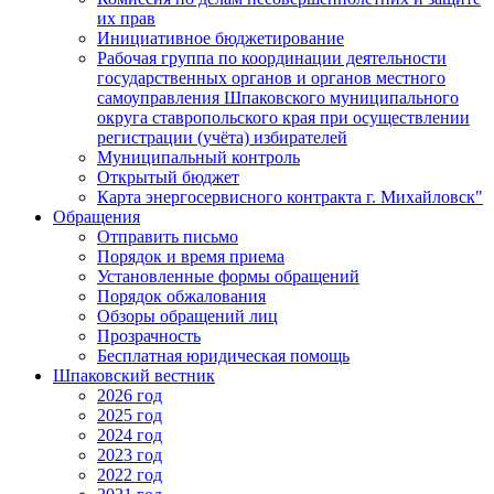
их прав
Инициативное бюджетирование
Рабочая группа по координации деятельности
государственных органов и органов местного
самоуправления Шпаковского муниципального
округа ставропольского края при осуществлении
регистрации (учёта) избирателей
Муниципальный контроль
Открытый бюджет
Карта энергосервисного контракта г. Михайловск"
Обращения
Отправить письмо
Порядок и время приема
Установленные формы обращений
Порядок обжалования
Обзоры обращений лиц
Прозрачность
Бесплатная юридическая помощь
Шпаковский вестник
2026 год
2025 год
2024 год
2023 год
2022 год