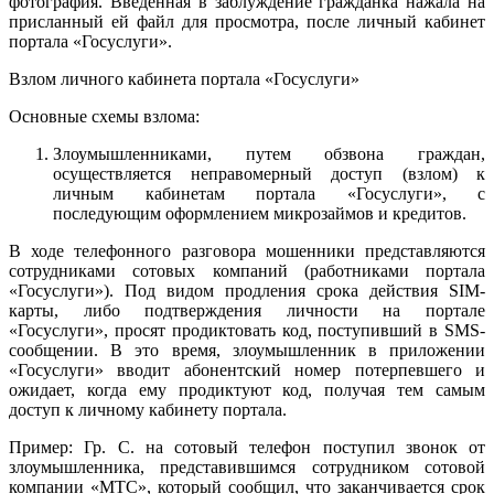
фотография. Введенная в заблуждение гражданка нажала на
присланный ей файл для просмотра, после личный кабинет
портала «Госуслуги».
Взлом личного кабинета портала «Госуслуги»
Основные схемы взлома:
Злоумышленниками, путем обзвона граждан,
осуществляется неправомерный доступ (взлом) к
личным кабинетам портала «Госуслуги», с
последующим оформлением микрозаймов и кредитов.
В ходе телефонного разговора мошенники представляются
сотрудниками сотовых компаний (работниками портала
«Госуслуги»). Под видом продления срока действия SIM-
карты, либо подтверждения личности на портале
«Госуслуги», просят продиктовать код, поступивший в SMS-
сообщении. В это время, злоумышленник в приложении
«Госуслуги» вводит абонентский номер потерпевшего и
ожидает, когда ему продиктуют код, получая тем самым
доступ к личному кабинету портала.
Пример: Гр. С. на сотовый телефон поступил звонок от
злоумышленника, представившимся сотрудником сотовой
компании «МТС», который сообщил, что заканчивается срок