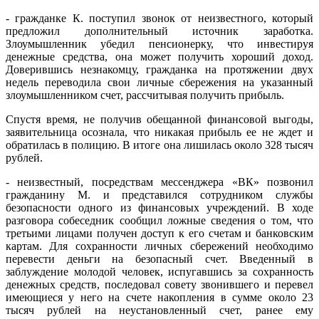
- гражданке К. поступил звонок от неизвестного, который
предложил дополнительный источник заработка.
Злоумышленник убедил пенсионерку, что инвестируя
денежные средства, она может получить хороший доход.
Доверившись незнакомцу, гражданка на протяжении двух
недель переводила свои личные сбережения на указанный
злоумышленником счет, рассчитывая получить прибыль.
Спустя время, не получив обещанной финансовой выгоды,
заявительница осознала, что никакая прибыль ее не ждет и
обратилась в полицию. В итоге она лишилась около 328 тысяч
рублей.
- неизвестный, посредствам мессенджера «ВК» позвонил
гражданину М. и представился сотрудником службы
безопасности одного из финансовых учреждений. В ходе
разговора собеседник сообщил ложные сведения о том, что
третьими лицами получен доступ к его счетам и банковским
картам. Для сохранности личных сбережений необходимо
перевести деньги на безопасный счет. Введенный в
заблуждение молодой человек, испугавшись за сохранность
денежных средств, последовал совету звонившего и перевел
имеющиеся у него на счете накопления в сумме около 23
тысяч рублей на неустановленный счет, ранее ему