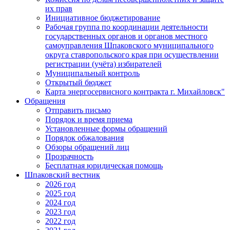
их прав
Инициативное бюджетирование
Рабочая группа по координации деятельности
государственных органов и органов местного
самоуправления Шпаковского муниципального
округа ставропольского края при осуществлении
регистрации (учёта) избирателей
Муниципальный контроль
Открытый бюджет
Карта энергосервисного контракта г. Михайловск"
Обращения
Отправить письмо
Порядок и время приема
Установленные формы обращений
Порядок обжалования
Обзоры обращений лиц
Прозрачность
Бесплатная юридическая помощь
Шпаковский вестник
2026 год
2025 год
2024 год
2023 год
2022 год