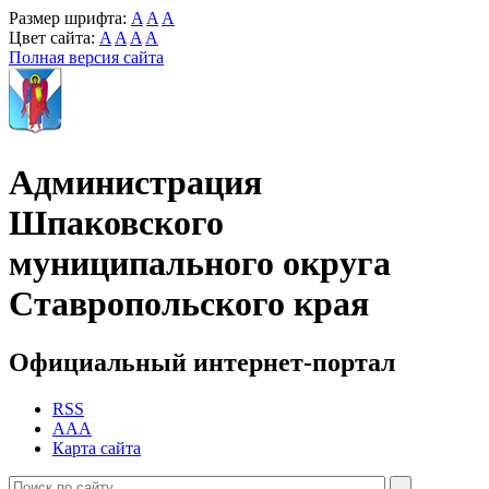
Размер шрифта:
A
A
A
Цвет сайта:
A
A
A
A
Полная версия сайта
Администрация
Шпаковского
муниципального округа
Ставропольского края
Официальный интернет-портал
RSS
AAA
Карта сайта