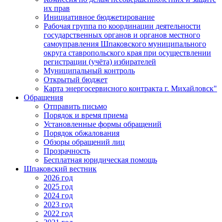
их прав
Инициативное бюджетирование
Рабочая группа по координации деятельности
государственных органов и органов местного
самоуправления Шпаковского муниципального
округа ставропольского края при осуществлении
регистрации (учёта) избирателей
Муниципальный контроль
Открытый бюджет
Карта энергосервисного контракта г. Михайловск"
Обращения
Отправить письмо
Порядок и время приема
Установленные формы обращений
Порядок обжалования
Обзоры обращений лиц
Прозрачность
Бесплатная юридическая помощь
Шпаковский вестник
2026 год
2025 год
2024 год
2023 год
2022 год