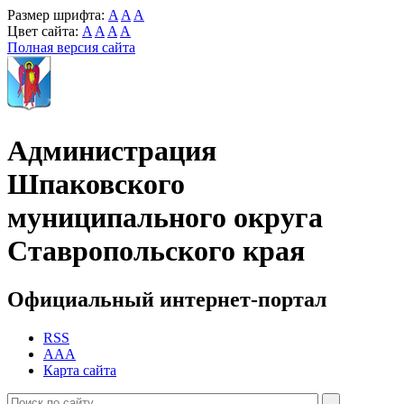
Размер шрифта:
A
A
A
Цвет сайта:
A
A
A
A
Полная версия сайта
Администрация
Шпаковского
муниципального округа
Ставропольского края
Официальный интернет-портал
RSS
AAA
Карта сайта