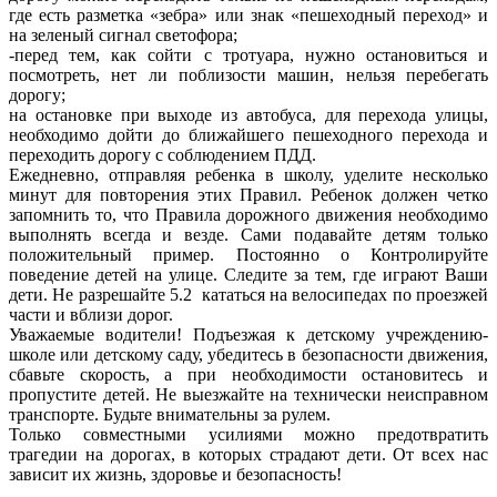
где есть разметка «зебра» или знак «пешеходный переход» и
на зеленый сигнал светофора;
-перед тем, как сойти с тротуара, нужно остановиться и
посмотреть, нет ли поблизости машин, нельзя перебегать
дорогу;
на остановке при выходе из автобуса, для перехода улицы,
необходимо дойти до ближайшего пешеходного перехода и
переходить дорогу с соблюдением ПДД.
Ежедневно, отправляя ребенка в школу, уделите несколько
минут для повторения этих Правил. Ребенок должен четко
запомнить то, что Правила дорожного движения необходимо
выполнять всегда и везде. Сами подавайте детям только
положительный пример. Постоянно о Контролируйте
поведение детей на улице. Следите за тем, где играют Ваши
дети. Не разрешайте 5.2 кататься на велосипедах по проезжей
части и вблизи дорог.
Уважаемые водители! Подъезжая к детскому учреждению-
школе или детскому саду, убедитесь в безопасности движения,
сбавьте скорость, а при необходимости остановитесь и
пропустите детей. Не выезжайте на технически неисправном
транспорте. Будьте внимательны за рулем.
Только совместными усилиями можно предотвратить
трагедии на дорогах, в которых страдают дети. От всех нас
зависит их жизнь, здоровье и безопасность!