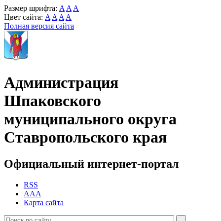
Размер шрифта:
A
A
A
Цвет сайта:
A
A
A
A
Полная версия сайта
Администрация
Шпаковского
муниципального округа
Ставропольского края
Официальный интернет-портал
RSS
AAA
Карта сайта