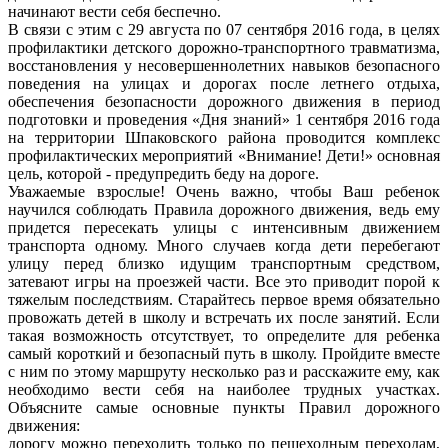
начинают вести себя беспечно.
В связи с этим с 29 августа по 07 сентября 2016 года, в целях
профилактики детского дорожно-транспортного травматизма,
восстановления у несовершеннолетних навыков безопасного
поведения на улицах и дорогах после летнего отдыха,
обеспечения безопасности дорожного движения в период
подготовки и проведения «Дня знаний» 1 сентября 2016 года
на территории Шпаковского района проводится комплекс
профилактических мероприятий «Внимание! Дети!» основная
цель, которой - предупредить беду на дороге.
Уважаемые взрослые! Очень важно, чтобы Ваш ребенок
научился соблюдать Правила дорожного движения, ведь ему
придется пересекать улицы с интенсивным движением
транспорта одному. Много случаев когда дети перебегают
улицу перед близко идущим транспортным средством,
затевают игры на проезжей части. Все это приводит порой к
тяжелым последствиям. Старайтесь первое время обязательно
провожать детей в школу и встречать их после занятий. Если
такая возможность отсутствует, то определите для ребенка
самый короткий и безопасный путь в школу. Пройдите вместе
с ним по этому маршруту несколько раз и расскажите ему, как
необходимо вести себя на наиболее трудных участках.
Объясните самые основные пункты Правил дорожного
движения:
дорогу можно переходить только по пешеходным переходам,