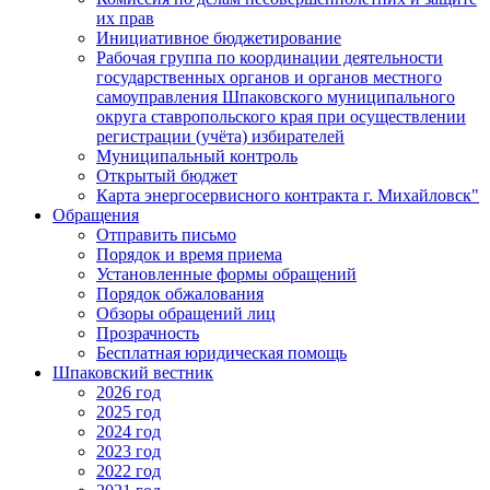
их прав
Инициативное бюджетирование
Рабочая группа по координации деятельности
государственных органов и органов местного
самоуправления Шпаковского муниципального
округа ставропольского края при осуществлении
регистрации (учёта) избирателей
Муниципальный контроль
Открытый бюджет
Карта энергосервисного контракта г. Михайловск"
Обращения
Отправить письмо
Порядок и время приема
Установленные формы обращений
Порядок обжалования
Обзоры обращений лиц
Прозрачность
Бесплатная юридическая помощь
Шпаковский вестник
2026 год
2025 год
2024 год
2023 год
2022 год