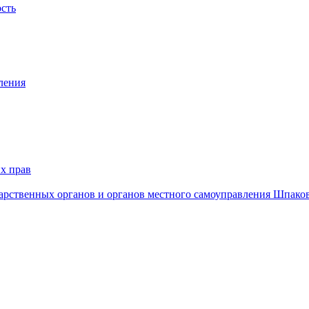
ость
ления
х прав
дарственных органов и органов местного самоуправления Шпако