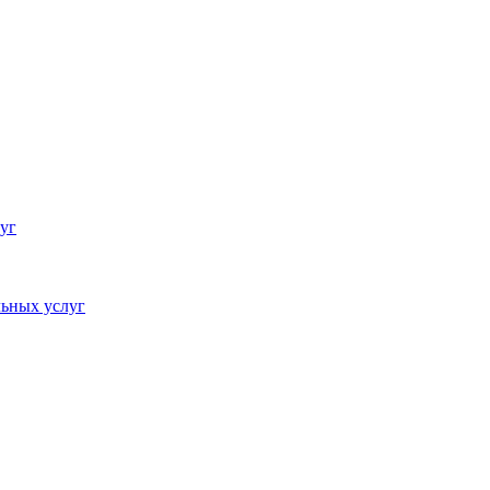
уг
ьных услуг