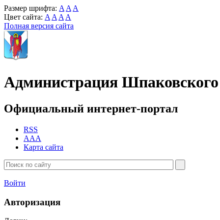
Размер шрифта:
A
A
A
Цвет сайта:
A
A
A
A
Полная версия сайта
Администрация Шпаковского 
Официальный интернет-портал
RSS
AAA
Карта сайта
Войти
Авторизация