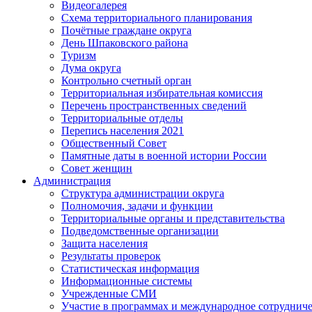
Видеогалерея
Схема территориального планирования
Почётные граждане округа
День Шпаковского района
Туризм
Дума округа
Контрольно счетный орган
Территориальная избирательная комиссия
Перечень пространственных сведений
Территориальные отделы
Перепись населения 2021
Общественный Совет
Памятные даты в военной истории России
Совет женщин
Администрация
Структура администрации округа
Полномочия, задачи и функции
Территориальные органы и представительства
Подведомственные организации
Защита населения
Результаты проверок
Статистическая информация
Информационные системы
Учрежденные СМИ
Участие в программах и международное сотруднич