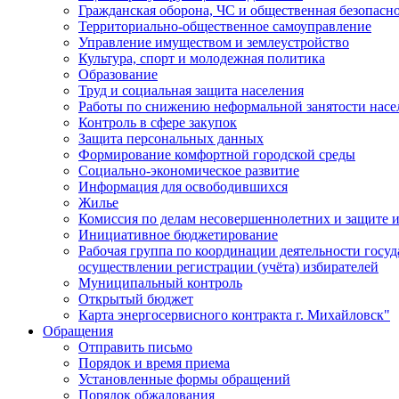
Гражданская оборона, ЧС и общественная безопасн
Территориально-общественное самоуправление
Управление имуществом и землеустройство
Культура, спорт и молодежная политика
Образование
Труд и социальная защита населения
Работы по снижению неформальной занятости насе
Контроль в сфере закупок
Защита персональных данных
Формирование комфортной городской среды
Социально-экономическое развитие
Информация для освободившихся
Жилье
Комиссия по делам несовершеннолетних и защите и
Инициативное бюджетирование
Рабочая группа по координации деятельности госу
осуществлении регистрации (учёта) избирателей
Муниципальный контроль
Открытый бюджет
Карта энергосервисного контракта г. Михайловск"
Обращения
Отправить письмо
Порядок и время приема
Установленные формы обращений
Порядок обжалования