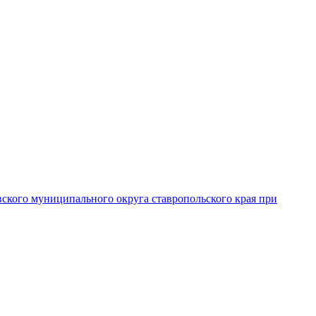
вского муниципального округа ставропольского края при