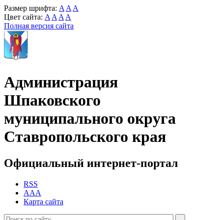
Размер шрифта:
A
A
A
Цвет сайта:
A
A
A
A
Полная версия сайта
Администрация
Шпаковского
муниципального округа
Ставропольского края
Официальный интернет-портал
RSS
AAA
Карта сайта