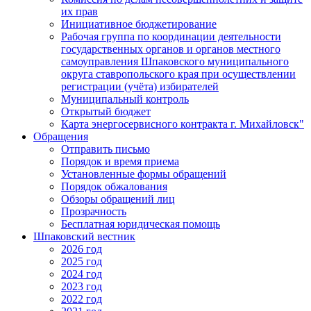
их прав
Инициативное бюджетирование
Рабочая группа по координации деятельности
государственных органов и органов местного
самоуправления Шпаковского муниципального
округа ставропольского края при осуществлении
регистрации (учёта) избирателей
Муниципальный контроль
Открытый бюджет
Карта энергосервисного контракта г. Михайловск"
Обращения
Отправить письмо
Порядок и время приема
Установленные формы обращений
Порядок обжалования
Обзоры обращений лиц
Прозрачность
Бесплатная юридическая помощь
Шпаковский вестник
2026 год
2025 год
2024 год
2023 год
2022 год