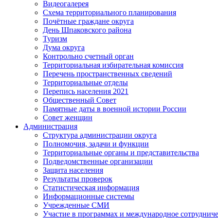
Видеогалерея
Схема территориального планирования
Почётные граждане округа
День Шпаковского района
Туризм
Дума округа
Контрольно счетный орган
Территориальная избирательная комиссия
Перечень пространственных сведений
Территориальные отделы
Перепись населения 2021
Общественный Совет
Памятные даты в военной истории России
Совет женщин
Администрация
Структура администрации округа
Полномочия, задачи и функции
Территориальные органы и представительства
Подведомственные организации
Защита населения
Результаты проверок
Статистическая информация
Информационные системы
Учрежденные СМИ
Участие в программах и международное сотруднич