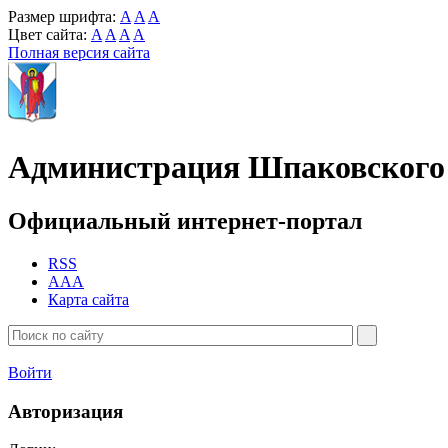
Размер шрифта:
A
A
A
Цвет сайта:
A
A
A
A
Полная версия сайта
Администрация Шпаковского 
Официальный интернет-портал
RSS
AAA
Карта сайта
Войти
Авторизация