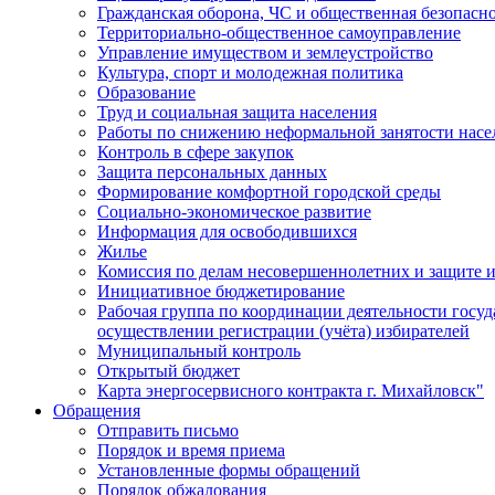
Гражданская оборона, ЧС и общественная безопасн
Территориально-общественное самоуправление
Управление имуществом и землеустройство
Культура, спорт и молодежная политика
Образование
Труд и социальная защита населения
Работы по снижению неформальной занятости насе
Контроль в сфере закупок
Защита персональных данных
Формирование комфортной городской среды
Социально-экономическое развитие
Информация для освободившихся
Жилье
Комиссия по делам несовершеннолетних и защите и
Инициативное бюджетирование
Рабочая группа по координации деятельности госу
осуществлении регистрации (учёта) избирателей
Муниципальный контроль
Открытый бюджет
Карта энергосервисного контракта г. Михайловск"
Обращения
Отправить письмо
Порядок и время приема
Установленные формы обращений
Порядок обжалования