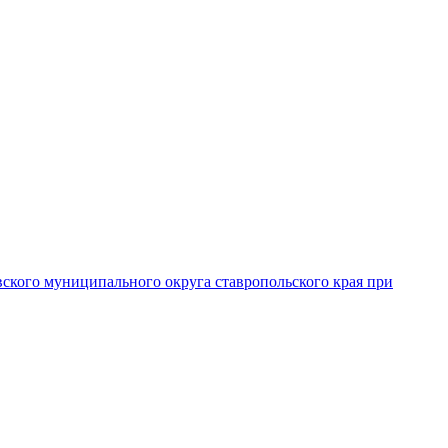
вского муниципального округа ставропольского края при