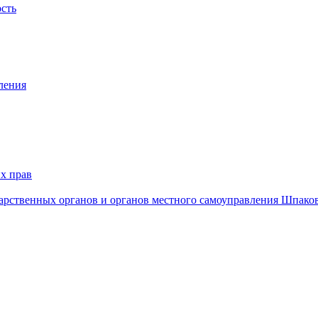
ость
ления
х прав
дарственных органов и органов местного самоуправления Шпако