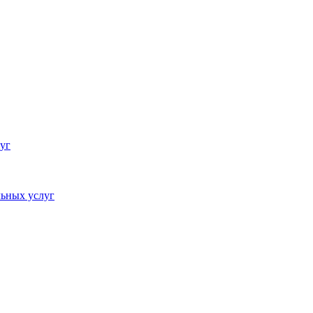
уг
ьных услуг