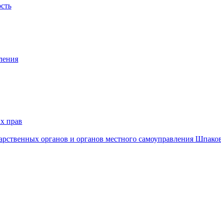
ость
ления
х прав
дарственных органов и органов местного самоуправления Шпако