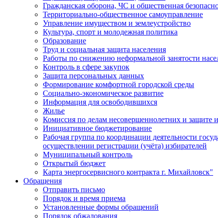
Гражданская оборона, ЧС и общественная безопасн
Территориально-общественное самоуправление
Управление имуществом и землеустройство
Культура, спорт и молодежная политика
Образование
Труд и социальная защита населения
Работы по снижению неформальной занятости насе
Контроль в сфере закупок
Защита персональных данных
Формирование комфортной городской среды
Социально-экономическое развитие
Информация для освободившихся
Жилье
Комиссия по делам несовершеннолетних и защите и
Инициативное бюджетирование
Рабочая группа по координации деятельности госу
осуществлении регистрации (учёта) избирателей
Муниципальный контроль
Открытый бюджет
Карта энергосервисного контракта г. Михайловск"
Обращения
Отправить письмо
Порядок и время приема
Установленные формы обращений
Порядок обжалования