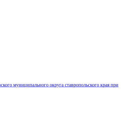
вского муниципального округа ставропольского края при