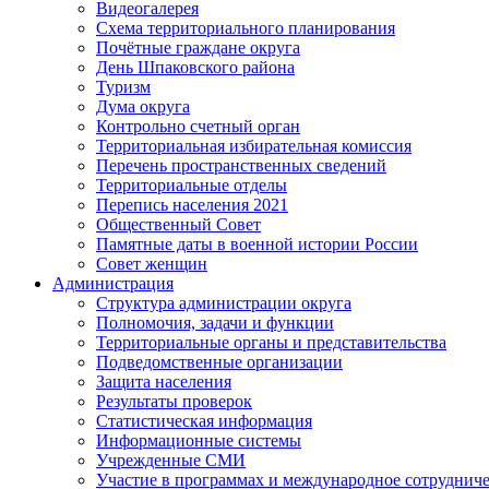
Видеогалерея
Схема территориального планирования
Почётные граждане округа
День Шпаковского района
Туризм
Дума округа
Контрольно счетный орган
Территориальная избирательная комиссия
Перечень пространственных сведений
Территориальные отделы
Перепись населения 2021
Общественный Совет
Памятные даты в военной истории России
Совет женщин
Администрация
Структура администрации округа
Полномочия, задачи и функции
Территориальные органы и представительства
Подведомственные организации
Защита населения
Результаты проверок
Статистическая информация
Информационные системы
Учрежденные СМИ
Участие в программах и международное сотруднич