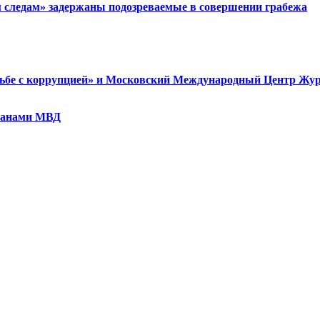
следам» задержаны подозреваемые в совершении грабежа
ьбе с коррупцией» и Московский Международный Центр Журн
еранами МВД