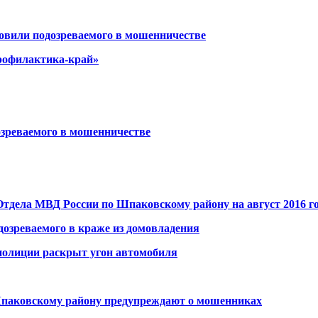
овили подозреваемого в мошенничестве
рофилактика-край»
зреваемого в мошенничестве
тдела МВД России по Шпаковскому району на август 2016 г
озреваемого в краже из домовладения
полиции раскрыт угон автомобиля
паковскому району предупреждают о мошенниках