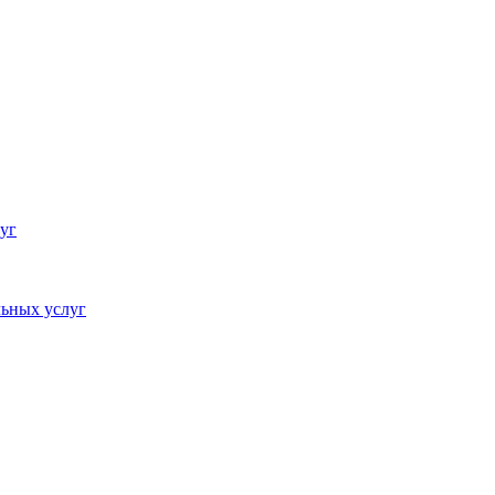
уг
ьных услуг