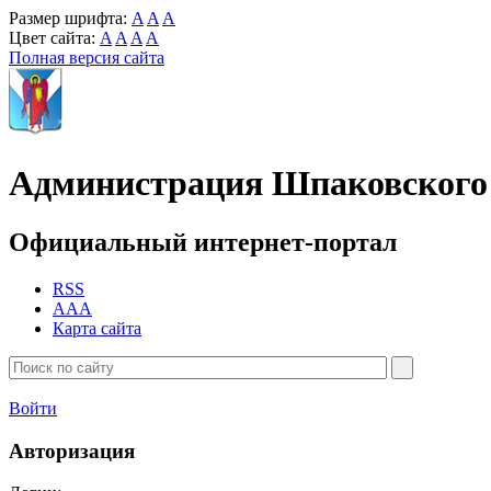
Размер шрифта:
A
A
A
Цвет сайта:
A
A
A
A
Полная версия сайта
Администрация Шпаковского 
Официальный интернет-портал
RSS
AAA
Карта сайта
Войти
Авторизация