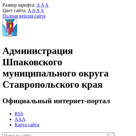
Размер шрифта:
A
A
A
Цвет сайта:
A
A
A
A
Полная версия сайта
Администрация
Шпаковского
муниципального округа
Ставропольского края
Официальный интернет-портал
RSS
AAA
Карта сайта