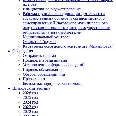
их прав
Инициативное бюджетирование
Рабочая группа по координации деятельности
государственных органов и органов местного
самоуправления Шпаковского муниципального
округа ставропольского края при осуществлении
регистрации (учёта) избирателей
Муниципальный контроль
Открытый бюджет
Карта энергосервисного контракта г. Михайловск"
Обращения
Отправить письмо
Порядок и время приема
Установленные формы обращений
Порядок обжалования
Обзоры обращений лиц
Прозрачность
Бесплатная юридическая помощь
Шпаковский вестник
2026 год
2025 год
2024 год
2023 год
2022 год