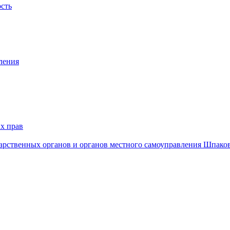
ость
ления
х прав
дарственных органов и органов местного самоуправления Шпако