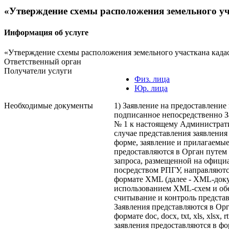
«Утверждение схемы расположения земельного уч
Информация об услуге
«Утверждение схемы расположения земельного участкана када
Ответственный орган
Получатели услуги
Физ. лица
Юр. лица
Необходимые документы
1) Заявление на предоставление муниципальной услуги, подписанное непосредственно Заявителем (Приложение № 1 к настоящему Административному регламенту); В случае представления заявления в Орган в электронной форме, заявление и прилагаемые к ним документы предоставляются в Орган путем заполнения формы запроса, размещенной на официальном сайте Органа, посредством РПГУ, направляются в виде файлов в формате XML (далее - XML-документ), созданных с использованием XML-схем и обеспечивающих считывание и контроль представленных данных. Заявления представляются в Орган в виде файлов в формате doc, docx, txt, xls, xlsx, rtf, если указанные заявления предоставляются в форме электронного документа посредством электронной почты. 2) Документ, удостоверяющий личность Заявителя (представителя заявителя); 3) Документ, подтверждающий полномочия представителя Заявителя, уполномоченного на подачу документов и получение результата оказания муниципальной услуги (в случае обращения представителя заявителя); 4) Документ, подтверждающий полномочия юридического лица; 5) Согласие заявителей на обработку персональных данных; 6) Схема расположения земельного участка или земельных участков на кадастровом плане территории. Схемой расположения земельного участка определяются проектируемые местоположение границ и площадь земельного участка или земельных участков, которые предполагается образовать и (или) изменить. Схема расположения земельного участка подготавливается на основе сведений государственного кадастра недвижимости об определенной территории (кадастрового плана территории). При подготовке схемы расположения земельного участка учитываются материалы и сведения: утвержденных документов территориального планирования; правил землепользования и застройки; проектов планировки территории; землеустроительной документации; положения об особо охраняемой природной территории; о зонах с особыми условиями использования территории; о земельных участках общего пользования и территориях общего пользования, красных линиях; о местоположении границ земельных участков, о местоположении зданий, сооружений (в том числе размещение которых предусмотрено государственными программами Российской Федерации, государственными программами, адресными инвестиционными программами), объектов незавершенного строительства. Подготовка схемы расположения земельного участка в форме электронного документа может осуществляться с использованием официального сайта федерального органа исполнительной власти, уполномоченного в области государственного кадастрового учета недвижимого имущества и ведения государственного кадастра недвижимости, в информационно-телекоммуникационной сети «Интернет» (далее – официальный сайт Росреестра) или с использованием иных технологических и программных средств. В случае если подготовку схемы расположения земельного участка обеспечивает гражданин в целях образования земельного участка для его предоставления такому гражданину без проведения торгов, подготовка данной схемы может осуществляться по выбору указанного гражданина в форме электронного документа или в форме документа на бумажном носителе. Содержание схемы расположения земельного участка в форме электронного документа должно соответствовать содержанию схемы расположения земельного участка в форме документа на бумажном носителе. В целях направления решения (соглашения) об утверждении схемы расположения земельного участка и схемы расположения земельного участка в Росреестр, в соответствии с пунктом 20 статьи 11.10 Земельного кодекса для отображения сведений на кадастровых картах, предназначенных для использования неограниченным кругом лиц, схема расположения земельного участка изготавливается в форме электронного документа, в котором местоположение границ земельного участка или земельных участков, которые предполагается образовать и (или) изменить, должно соответствовать местоположению границ земельного участка или земельных участков, указанному в схеме расположения земельного участка, подготовленной в форме документа на бумажном носителе, за исключением случаев, установленных Земельным кодексом. В схеме расположения земельного участка приводятся: условный номер каждого земельного участка, образуемого в соответствии со схемой расположения земельного участка (в случае, если предусматривается образование двух и более земельных участков); проектная площадь каждого земельного участка, образуемого в соответствии со схемой расположения земельного участка; список координат характерных точек границы каждого образуемого в соответствии со схемой расположения земельного участка в системе координат, применяемой при ведении государственного кадастра недвижимости; изображение границ образуемого земельного участка или образуемых земельных участков, изображение границ учтенных земельных участков, в том числе исходных земельных участков, надписи (включая кадастровые номера земельных участков, условные номера образуемых участков, кадастровый номер кадастрового квартала, систему координат), условные обозначения, примененные при подготовке изображения (далее - графическая информация); сведения об утверждении схемы расположения земельного участка: в случае утверждения схемы расположения земельного участка решением уполномоченного органа указываются наименование вида документа об утверждении схемы расположения земельного участка (приказ, постановление, решение и тому подобное), наименование уполномоченного органа, дата, номер документа об утверждении схемы расположения земельного участка; в случае утверждения схемы соглашением между уполномоченными органами указываются наименование вида документа об утверждении схемы расположения земельного участка (соглашение), наименования уполномоченных органов, дата (даты), номер (номера) соглашения о перераспределении зем