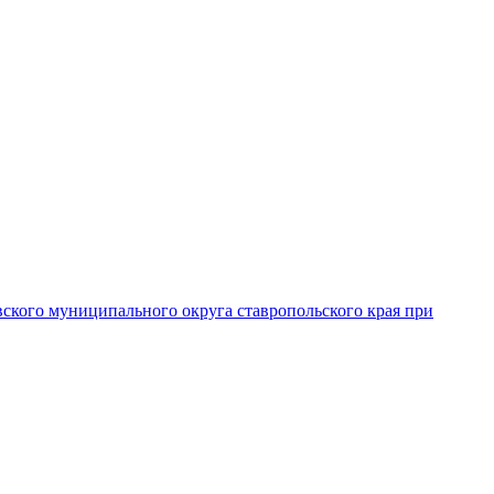
вского муниципального округа ставропольского края при