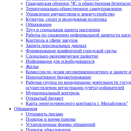
Гражданская оборона, ЧС и общественная безопасн
Территориально-общественное самоуправление
Управление имуществом и землеустройство
Культура, спорт и молодежная политика
Образование
Труд и социальная защита населения
Работы по снижению неформальной занятости насе
Контроль в сфере закупок
Защита персональных данных
Формирование комфортной городской среды
Социально-экономическое развитие
Информация для освободившихся
Жилье
Комиссия по делам несовершеннолетних и защите и
Инициативное бюджетирование
Рабочая группа по координации деятельности госу
осуществлении регистрации (учёта) избирателей
Муниципальный контроль
Открытый бюджет
Карта энергосервисного контракта г. Михайловск"
Обращения
Отправить письмо
Порядок и время приема
Установленные формы обращений
Порядок обжалования