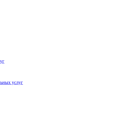
уг
ьных услуг