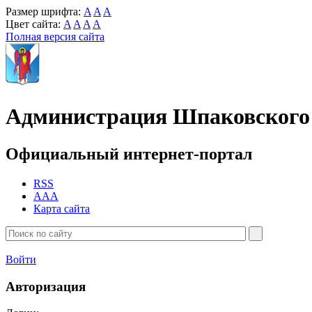
Размер шрифта:
A
A
A
Цвет сайта:
A
A
A
A
Полная версия сайта
Администрация Шпаковского 
Официальный интернет-портал
RSS
AAA
Карта сайта
Войти
Авторизация