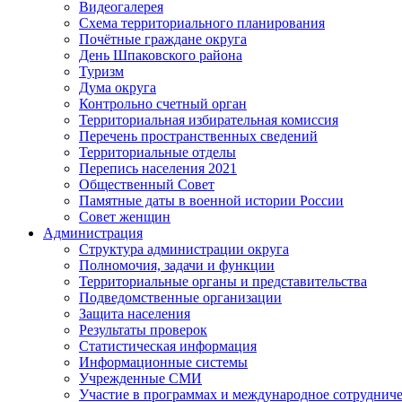
Видеогалерея
Схема территориального планирования
Почётные граждане округа
День Шпаковского района
Туризм
Дума округа
Контрольно счетный орган
Территориальная избирательная комиссия
Перечень пространственных сведений
Территориальные отделы
Перепись населения 2021
Общественный Совет
Памятные даты в военной истории России
Совет женщин
Администрация
Структура администрации округа
Полномочия, задачи и функции
Территориальные органы и представительства
Подведомственные организации
Защита населения
Результаты проверок
Статистическая информация
Информационные системы
Учрежденные СМИ
Участие в программах и международное сотруднич