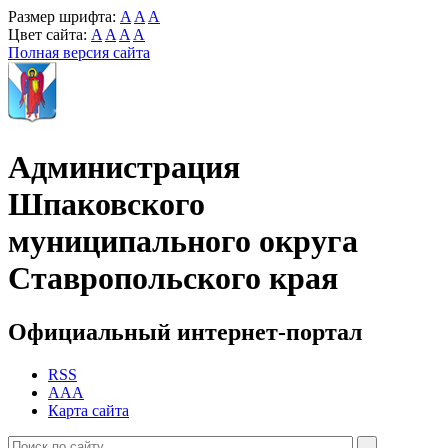
Размер шрифта:
A
A
A
Цвет сайта:
A
A
A
A
Полная версия сайта
Администрация
Шпаковского
муниципального округа
Ставропольского края
Официальный интернет-портал
RSS
AAA
Карта сайта