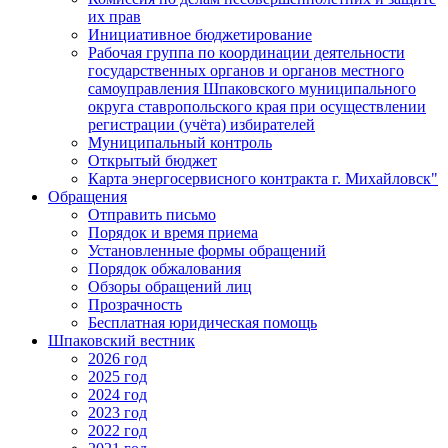
их прав
Инициативное бюджетирование
Рабочая группа по координации деятельности
государственных органов и органов местного
самоуправления Шпаковского муниципального
округа ставропольского края при осуществлении
регистрации (учёта) избирателей
Муниципальный контроль
Открытый бюджет
Карта энергосервисного контракта г. Михайловск"
Обращения
Отправить письмо
Порядок и время приема
Установленные формы обращений
Порядок обжалования
Обзоры обращений лиц
Прозрачность
Бесплатная юридическая помощь
Шпаковский вестник
2026 год
2025 год
2024 год
2023 год
2022 год