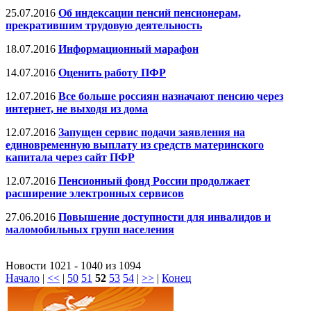
25.07.2016
Об индексации пенсий пенсионерам,
прекратившим трудовую деятельность
18.07.2016
Информационный марафон
14.07.2016
Оценить работу ПФР
12.07.2016
Все больше россиян назначают пенсию через
интернет, не выходя из дома
12.07.2016
Запущен сервис подачи заявления на
единовременную выплату из средств материнского
капитала через сайт ПФР
12.07.2016
Пенсионный фонд России продолжает
расширение электронных сервисов
27.06.2016
Повышение доступности для инвалидов и
маломобильных групп населения
Новости 1021 - 1040 из 1094
Начало
|
<<
|
50
51
52
53
54
|
>>
|
Конец