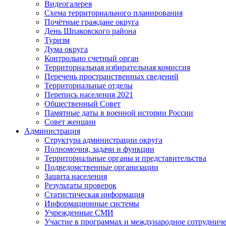
Видеогалерея
Схема территориального планирования
Почётные граждане округа
День Шпаковского района
Туризм
Дума округа
Контрольно счетный орган
Территориальная избирательная комиссия
Перечень пространственных сведений
Территориальные отделы
Перепись населения 2021
Общественный Совет
Памятные даты в военной истории России
Совет женщин
Администрация
Структура администрации округа
Полномочия, задачи и функции
Территориальные органы и представительства
Подведомственные организации
Защита населения
Результаты проверок
Статистическая информация
Информационные системы
Учрежденные СМИ
Участие в программах и международное сотруднич