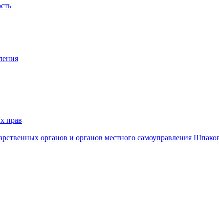
ость
ления
х прав
дарственных органов и органов местного самоуправления Шпако