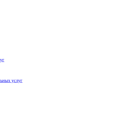
уг
ьных услуг