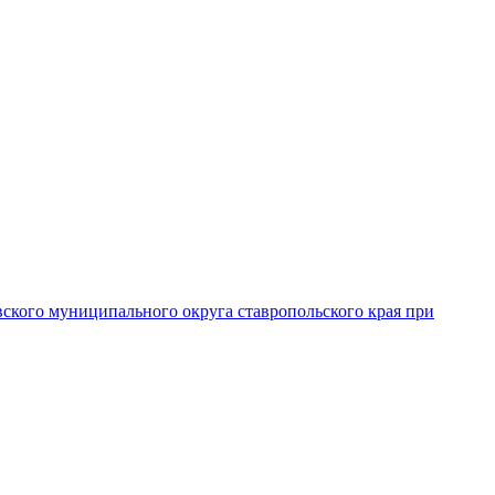
вского муниципального округа ставропольского края при