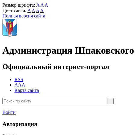
Размер шрифта:
A
A
A
Цвет сайта:
A
A
A
A
Полная версия сайта
Администрация Шпаковского 
Официальный интернет-портал
RSS
AAA
Карта сайта
Войти
Авторизация