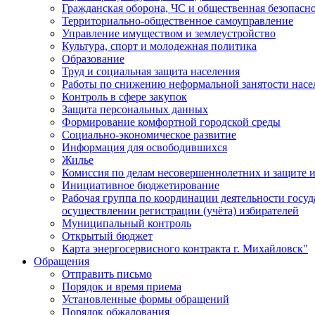
Гражданская оборона, ЧС и общественная безопасн
Территориально-общественное самоуправление
Управление имуществом и землеустройство
Культура, спорт и молодежная политика
Образование
Труд и социальная защита населения
Работы по снижению неформальной занятости насе
Контроль в сфере закупок
Защита персональных данных
Формирование комфортной городской среды
Социально-экономическое развитие
Информация для освободившихся
Жилье
Комиссия по делам несовершеннолетних и защите и
Инициативное бюджетирование
Рабочая группа по координации деятельности госу
осуществлении регистрации (учёта) избирателей
Муниципальный контроль
Открытый бюджет
Карта энергосервисного контракта г. Михайловск"
Обращения
Отправить письмо
Порядок и время приема
Установленные формы обращений
Порядок обжалования