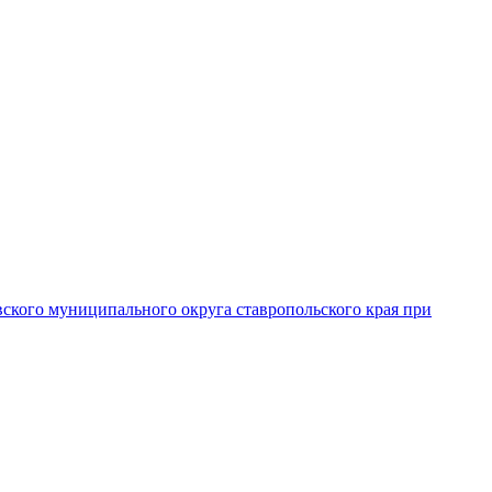
вского муниципального округа ставропольского края при