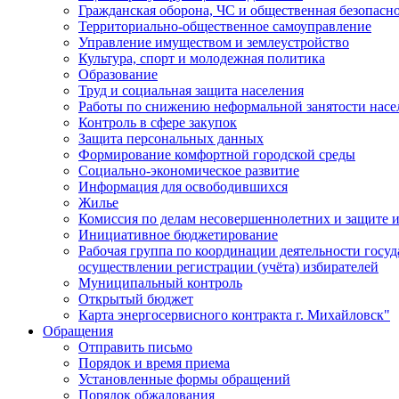
Гражданская оборона, ЧС и общественная безопасн
Территориально-общественное самоуправление
Управление имуществом и землеустройство
Культура, спорт и молодежная политика
Образование
Труд и социальная защита населения
Работы по снижению неформальной занятости насе
Контроль в сфере закупок
Защита персональных данных
Формирование комфортной городской среды
Социально-экономическое развитие
Информация для освободившихся
Жилье
Комиссия по делам несовершеннолетних и защите и
Инициативное бюджетирование
Рабочая группа по координации деятельности госу
осуществлении регистрации (учёта) избирателей
Муниципальный контроль
Открытый бюджет
Карта энергосервисного контракта г. Михайловск"
Обращения
Отправить письмо
Порядок и время приема
Установленные формы обращений
Порядок обжалования