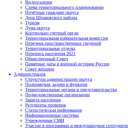
Видеогалерея
Схема территориального планирования
Почётные граждане округа
День Шпаковского района
Туризм
Дума округа
Контрольно счетный орган
Территориальная избирательная комиссия
Перечень пространственных сведений
Территориальные отделы
Перепись населения 2021
Общественный Совет
Памятные даты в военной истории России
Совет женщин
Администрация
Структура администрации округа
Полномочия, задачи и функции
Территориальные органы и представительства
Подведомственные организации
Защита населения
Результаты проверок
Статистическая информация
Информационные системы
Учрежденные СМИ
Участие в программах и международное сотруднич