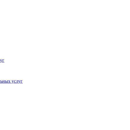
уг
ьных услуг