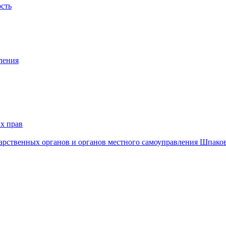
ость
ления
х прав
дарственных органов и органов местного самоуправления Шпако