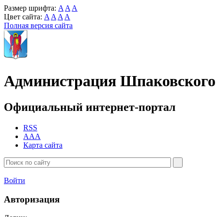
Размер шрифта:
A
A
A
Цвет сайта:
A
A
A
A
Полная версия сайта
Администрация Шпаковского 
Официальный интернет-портал
RSS
AAA
Карта сайта
Войти
Авторизация