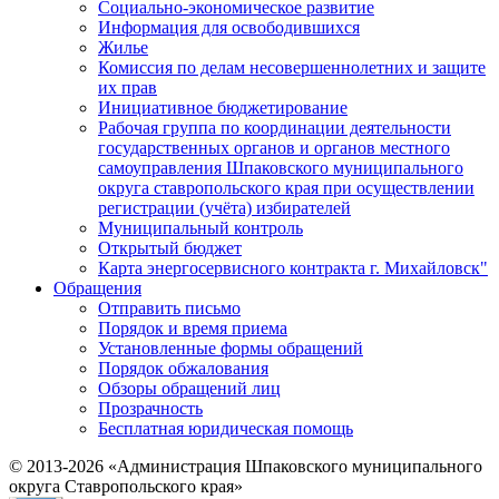
Социально-экономическое развитие
Информация для освободившихся
Жилье
Комиссия по делам несовершеннолетних и защите
их прав
Инициативное бюджетирование
Рабочая группа по координации деятельности
государственных органов и органов местного
самоуправления Шпаковского муниципального
округа ставропольского края при осуществлении
регистрации (учёта) избирателей
Муниципальный контроль
Открытый бюджет
Карта энергосервисного контракта г. Михайловск"
Обращения
Отправить письмо
Порядок и время приема
Установленные формы обращений
Порядок обжалования
Обзоры обращений лиц
Прозрачность
Бесплатная юридическая помощь
© 2013-2026 «Администрация Шпаковского муниципального
округа Ставропольского края»