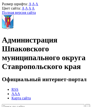
Размер шрифта:
A
A
A
Цвет сайта:
A
A
A
A
Полная версия сайта
Администрация
Шпаковского
муниципального округа
Ставропольского края
Официальный интернет-портал
RSS
AAA
Карта сайта