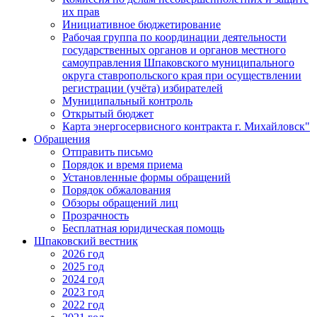
их прав
Инициативное бюджетирование
Рабочая группа по координации деятельности
государственных органов и органов местного
самоуправления Шпаковского муниципального
округа ставропольского края при осуществлении
регистрации (учёта) избирателей
Муниципальный контроль
Открытый бюджет
Карта энергосервисного контракта г. Михайловск"
Обращения
Отправить письмо
Порядок и время приема
Установленные формы обращений
Порядок обжалования
Обзоры обращений лиц
Прозрачность
Бесплатная юридическая помощь
Шпаковский вестник
2026 год
2025 год
2024 год
2023 год
2022 год