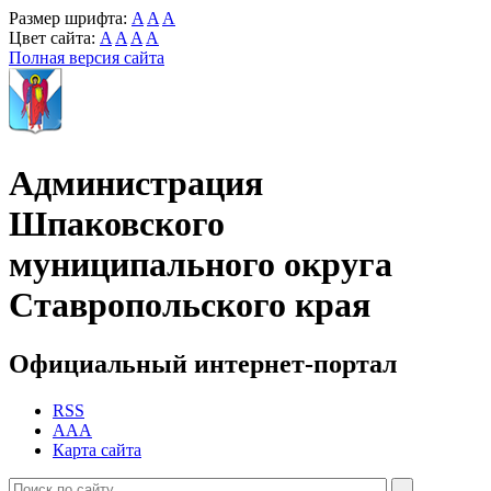
Размер шрифта:
A
A
A
Цвет сайта:
A
A
A
A
Полная версия сайта
Администрация
Шпаковского
муниципального округа
Ставропольского края
Официальный интернет-портал
RSS
AAA
Карта сайта