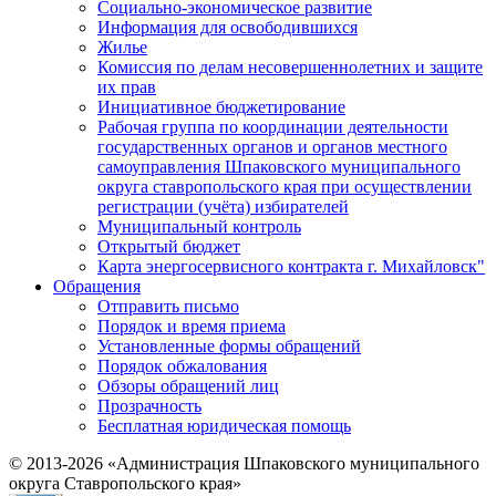
Социально-экономическое развитие
Информация для освободившихся
Жилье
Комиссия по делам несовершеннолетних и защите
их прав
Инициативное бюджетирование
Рабочая группа по координации деятельности
государственных органов и органов местного
самоуправления Шпаковского муниципального
округа ставропольского края при осуществлении
регистрации (учёта) избирателей
Муниципальный контроль
Открытый бюджет
Карта энергосервисного контракта г. Михайловск"
Обращения
Отправить письмо
Порядок и время приема
Установленные формы обращений
Порядок обжалования
Обзоры обращений лиц
Прозрачность
Бесплатная юридическая помощь
© 2013-2026 «Администрация Шпаковского муниципального
округа Ставропольского края»