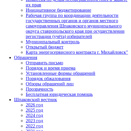
их прав
Инициативное бюджетирование
Рабочая группа по координации деятельности
государственных органов и органов местного
самоуправления Шпаковского муниципального
округа ставропольского края при осуществлении
регистрации (учёта) избирателей
Муниципальный контроль
Открытый бюджет
Карта энергосервисного контракта г. Михайловск"
Обращения
Отправить письмо
Порядок и время приема
Установленные формы обращений
Порядок обжалования
Обзоры обращений лиц
Прозрачность
Бесплатная юридическая помощь
Шпаковский вестник
2026 год
2025 год
2024 год
2023 год
2022 год