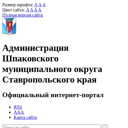
Размер шрифта:
A
A
A
Цвет сайта:
A
A
A
A
Полная версия сайта
Администрация
Шпаковского
муниципального округа
Ставропольского края
Официальный интернет-портал
RSS
AAA
Карта сайта