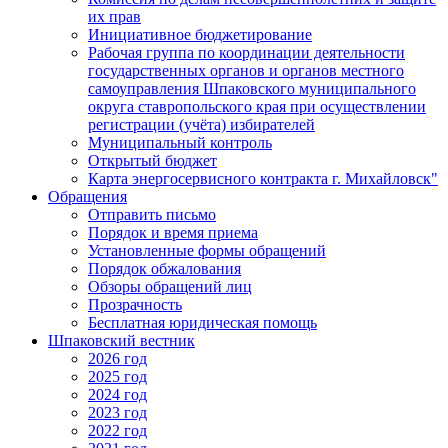
их прав
Инициативное бюджетирование
Рабочая группа по координации деятельности
государственных органов и органов местного
самоуправления Шпаковского муниципального
округа ставропольского края при осуществлении
регистрации (учёта) избирателей
Муниципальный контроль
Открытый бюджет
Карта энергосервисного контракта г. Михайловск"
Обращения
Отправить письмо
Порядок и время приема
Установленные формы обращений
Порядок обжалования
Обзоры обращений лиц
Прозрачность
Бесплатная юридическая помощь
Шпаковский вестник
2026 год
2025 год
2024 год
2023 год
2022 год