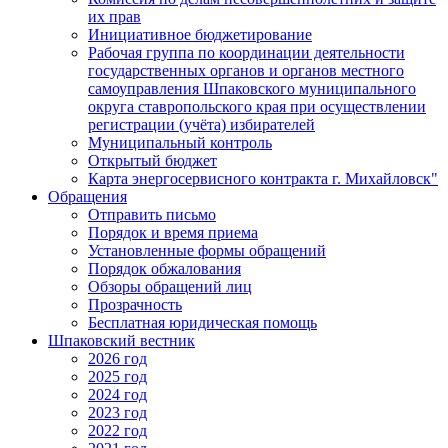
их прав
Инициативное бюджетирование
Рабочая группа по координации деятельности
государственных органов и органов местного
самоуправления Шпаковского муниципального
округа ставропольского края при осуществлении
регистрации (учёта) избирателей
Муниципальный контроль
Открытый бюджет
Карта энергосервисного контракта г. Михайловск"
Обращения
Отправить письмо
Порядок и время приема
Установленные формы обращений
Порядок обжалования
Обзоры обращений лиц
Прозрачность
Бесплатная юридическая помощь
Шпаковский вестник
2026 год
2025 год
2024 год
2023 год
2022 год