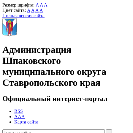
Размер шрифта:
A
A
A
Цвет сайта:
A
A
A
A
Полная версия сайта
Администрация
Шпаковского
муниципального округа
Ставропольского края
Официальный интернет-портал
RSS
AAA
Карта сайта