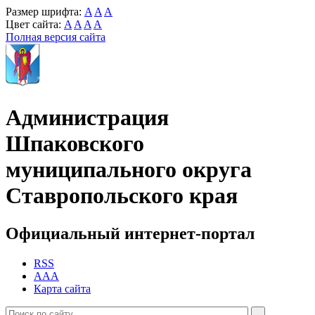
Размер шрифта:
A
A
A
Цвет сайта:
A
A
A
A
Полная версия сайта
Администрация
Шпаковского
муниципального округа
Ставропольского края
Официальный интернет-портал
RSS
AAA
Карта сайта