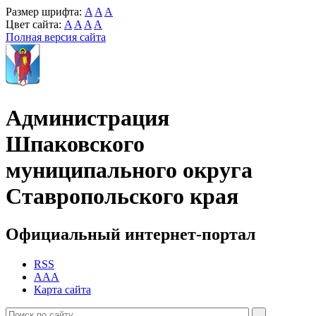
Размер шрифта:
A
A
A
Цвет сайта:
A
A
A
A
Полная версия сайта
Администрация
Шпаковского
муниципального округа
Ставропольского края
Официальный интернет-портал
RSS
AAA
Карта сайта