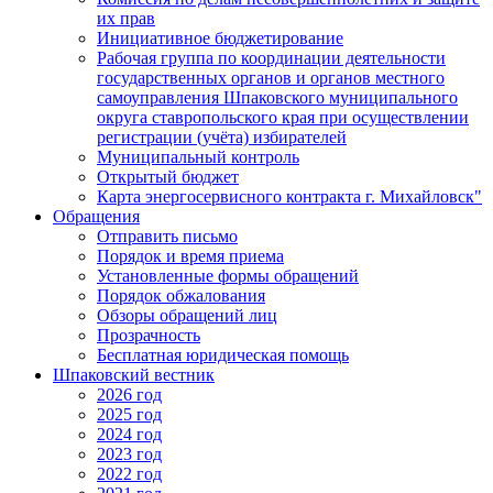
их прав
Инициативное бюджетирование
Рабочая группа по координации деятельности
государственных органов и органов местного
самоуправления Шпаковского муниципального
округа ставропольского края при осуществлении
регистрации (учёта) избирателей
Муниципальный контроль
Открытый бюджет
Карта энергосервисного контракта г. Михайловск"
Обращения
Отправить письмо
Порядок и время приема
Установленные формы обращений
Порядок обжалования
Обзоры обращений лиц
Прозрачность
Бесплатная юридическая помощь
Шпаковский вестник
2026 год
2025 год
2024 год
2023 год
2022 год