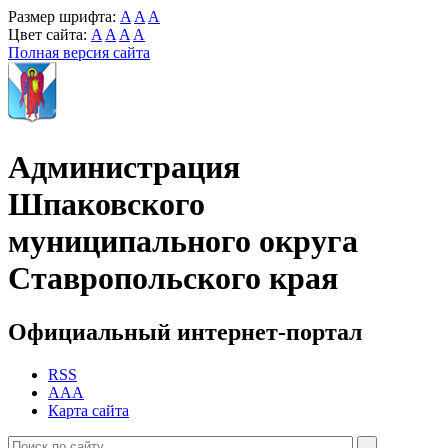
Размер шрифта:
A
A
A
Цвет сайта:
A
A
A
A
Полная версия сайта
Администрация
Шпаковского
муниципального округа
Ставропольского края
Официальный интернет-портал
RSS
AAA
Карта сайта