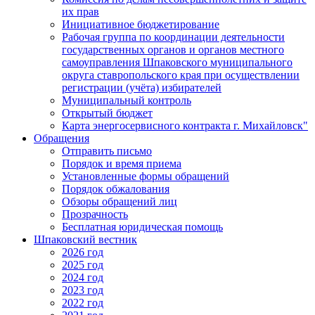
их прав
Инициативное бюджетирование
Рабочая группа по координации деятельности
государственных органов и органов местного
самоуправления Шпаковского муниципального
округа ставропольского края при осуществлении
регистрации (учёта) избирателей
Муниципальный контроль
Открытый бюджет
Карта энергосервисного контракта г. Михайловск"
Обращения
Отправить письмо
Порядок и время приема
Установленные формы обращений
Порядок обжалования
Обзоры обращений лиц
Прозрачность
Бесплатная юридическая помощь
Шпаковский вестник
2026 год
2025 год
2024 год
2023 год
2022 год