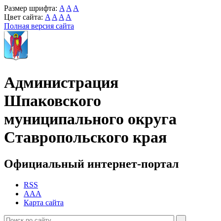
Размер шрифта:
A
A
A
Цвет сайта:
A
A
A
A
Полная версия сайта
Администрация
Шпаковского
муниципального округа
Ставропольского края
Официальный интернет-портал
RSS
AAA
Карта сайта