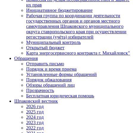
их прав
Инициативное бюджетирование
Рабочая группа по координации деятельности
государственных органов и органов местного
самоуправления Шпаковского муниципального
округа ставропольского края при осуществлении
регистрации (учёта) избирателей
Муниципальный контроль
Открытый бюджет
Карта энергосервисного контракта г. Михайловск"
Обращения
Отправить письмо
Порядок и время приема
Установленные формы обращений
Порядок обжалования
Обзоры обращений лиц
Прозрачность
Бесплатная юридическая помощь
Шпаковский вестник
2026 год
2025 год
2024 год
2023 год
2022 год