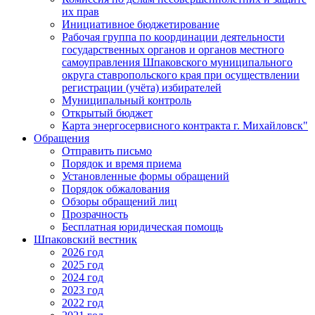
их прав
Инициативное бюджетирование
Рабочая группа по координации деятельности
государственных органов и органов местного
самоуправления Шпаковского муниципального
округа ставропольского края при осуществлении
регистрации (учёта) избирателей
Муниципальный контроль
Открытый бюджет
Карта энергосервисного контракта г. Михайловск"
Обращения
Отправить письмо
Порядок и время приема
Установленные формы обращений
Порядок обжалования
Обзоры обращений лиц
Прозрачность
Бесплатная юридическая помощь
Шпаковский вестник
2026 год
2025 год
2024 год
2023 год
2022 год