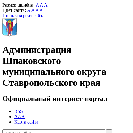
Размер шрифта:
A
A
A
Цвет сайта:
A
A
A
A
Полная версия сайта
Администрация
Шпаковского
муниципального округа
Ставропольского края
Официальный интернет-портал
RSS
AAA
Карта сайта