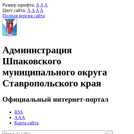
Размер шрифта:
A
A
A
Цвет сайта:
A
A
A
A
Полная версия сайта
Администрация
Шпаковского
муниципального округа
Ставропольского края
Официальный интернет-портал
RSS
AAA
Карта сайта