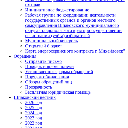
их прав
Инициативное бюджетирование
Рабочая группа по координации деятельности
государственных органов и органов местного
самоуправления Шпаковского муниципального
округа ставропольского края при осуществлении
регистрации (учёта) избирателей
Муниципальный контроль
Открытый бюджет
Карта энергосервисного контракта г. Михайловск"
Обращения
Отправить письмо
Порядок и время приема
Установленные формы обращений
Порядок обжалования
Обзоры обращений лиц
Прозрачность
Бесплатная юридическая помощь
Шпаковский вестник
2026 год
2025 год
2024 год
2023 год
2022 год