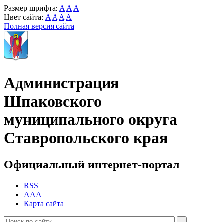
Размер шрифта:
A
A
A
Цвет сайта:
A
A
A
A
Полная версия сайта
Администрация
Шпаковского
муниципального округа
Ставропольского края
Официальный интернет-портал
RSS
AAA
Карта сайта