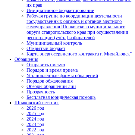
их прав
Инициативное бюджетирование
Рабочая группа по координации деятельности
государственных органов и органов местного
самоуправления Шпаковского муниципального
округа ставропольского края при осуществлении
регистрации (учёта) избирателей
Муниципальный контроль
Открытый бюджет
Карта энергосервисного контракта г. Михайловск"
Обращения
Отправить письмо
Порядок и время приема
Установленные формы обращений
Порядок обжалования
Обзоры обращений лиц
Прозрачность
Бесплатная юридическая помощь
Шпаковский вестник
2026 год
2025 год
2024 год
2023 год
2022 год