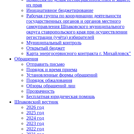
их прав
Инициативное бюджетирование
Рабочая группа по координации деятельности
государственных органов и органов местного
самоуправления Шпаковского муниципального
округа ставропольского края при осуществлении
регистрации (учёта) избирателей
Муниципальный контроль
Открытый бюджет
Карта энергосервисного контракта г. Михайловск"
Обращения
Отправить письмо
Порядок и время приема
Установленные формы обращений
Порядок обжалования
Обзоры обращений лиц
Прозрачность
Бесплатная юридическая помощь
Шпаковский вестник
2026 год
2025 год
2024 год
2023 год
2022 год