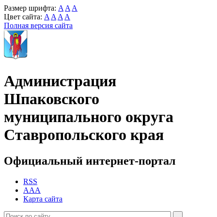
Размер шрифта:
A
A
A
Цвет сайта:
A
A
A
A
Полная версия сайта
Администрация
Шпаковского
муниципального округа
Ставропольского края
Официальный интернет-портал
RSS
AAA
Карта сайта