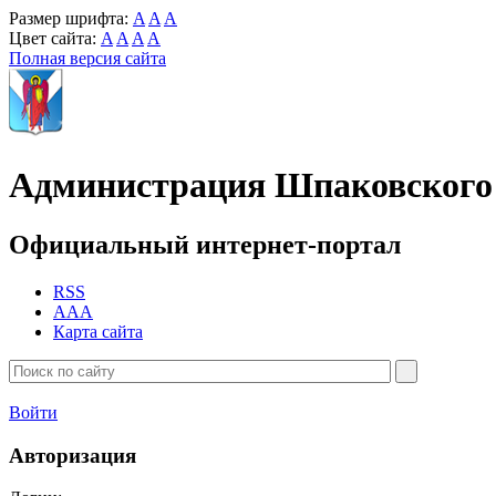
Размер шрифта:
A
A
A
Цвет сайта:
A
A
A
A
Полная версия сайта
Администрация Шпаковского 
Официальный интернет-портал
RSS
AAA
Карта сайта
Войти
Авторизация