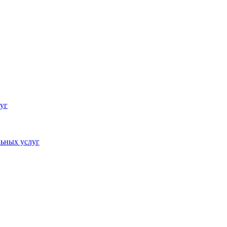
уг
ьных услуг