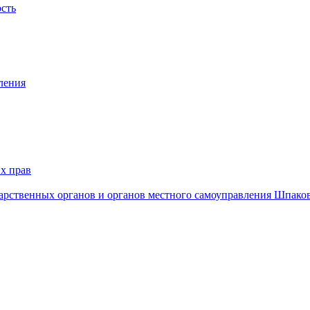
ость
ления
х прав
дарственных органов и органов местного самоуправления Шпако