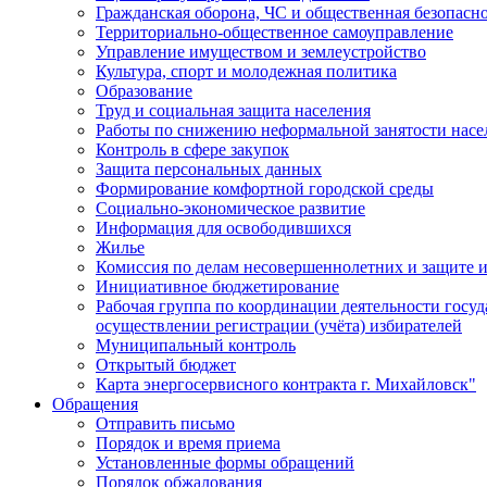
Гражданская оборона, ЧС и общественная безопасн
Территориально-общественное самоуправление
Управление имуществом и землеустройство
Культура, спорт и молодежная политика
Образование
Труд и социальная защита населения
Работы по снижению неформальной занятости насе
Контроль в сфере закупок
Защита персональных данных
Формирование комфортной городской среды
Социально-экономическое развитие
Информация для освободившихся
Жилье
Комиссия по делам несовершеннолетних и защите и
Инициативное бюджетирование
Рабочая группа по координации деятельности госу
осуществлении регистрации (учёта) избирателей
Муниципальный контроль
Открытый бюджет
Карта энергосервисного контракта г. Михайловск"
Обращения
Отправить письмо
Порядок и время приема
Установленные формы обращений
Порядок обжалования