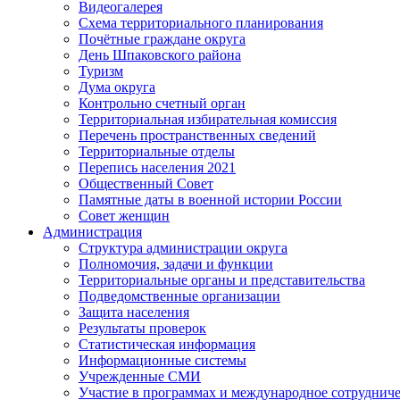
Видеогалерея
Схема территориального планирования
Почётные граждане округа
День Шпаковского района
Туризм
Дума округа
Контрольно счетный орган
Территориальная избирательная комиссия
Перечень пространственных сведений
Территориальные отделы
Перепись населения 2021
Общественный Совет
Памятные даты в военной истории России
Совет женщин
Администрация
Структура администрации округа
Полномочия, задачи и функции
Территориальные органы и представительства
Подведомственные организации
Защита населения
Результаты проверок
Статистическая информация
Информационные системы
Учрежденные СМИ
Участие в программах и международное сотруднич