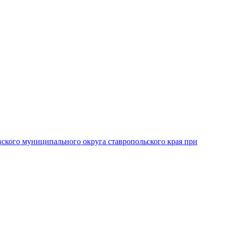
вского муниципального округа ставропольского края при