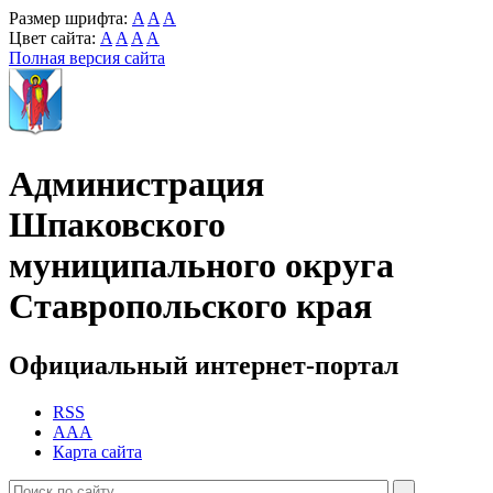
Размер шрифта:
A
A
A
Цвет сайта:
A
A
A
A
Полная версия сайта
Администрация
Шпаковского
муниципального округа
Ставропольского края
Официальный интернет-портал
RSS
AAA
Карта сайта