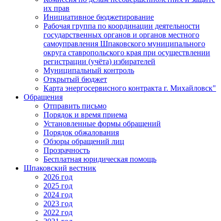
их прав
Инициативное бюджетирование
Рабочая группа по координации деятельности
государственных органов и органов местного
самоуправления Шпаковского муниципального
округа ставропольского края при осуществлении
регистрации (учёта) избирателей
Муниципальный контроль
Открытый бюджет
Карта энергосервисного контракта г. Михайловск"
Обращения
Отправить письмо
Порядок и время приема
Установленные формы обращений
Порядок обжалования
Обзоры обращений лиц
Прозрачность
Бесплатная юридическая помощь
Шпаковский вестник
2026 год
2025 год
2024 год
2023 год
2022 год