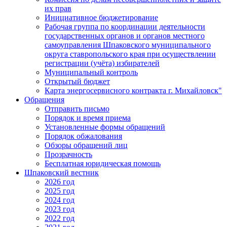
их прав
Инициативное бюджетирование
Рабочая группа по координации деятельности
государственных органов и органов местного
самоуправления Шпаковского муниципального
округа ставропольского края при осуществлении
регистрации (учёта) избирателей
Муниципальный контроль
Открытый бюджет
Карта энергосервисного контракта г. Михайловск"
Обращения
Отправить письмо
Порядок и время приема
Установленные формы обращений
Порядок обжалования
Обзоры обращений лиц
Прозрачность
Бесплатная юридическая помощь
Шпаковский вестник
2026 год
2025 год
2024 год
2023 год
2022 год