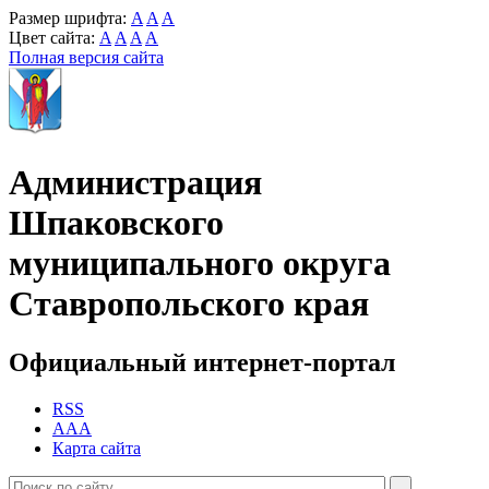
Размер шрифта:
A
A
A
Цвет сайта:
A
A
A
A
Полная версия сайта
Администрация
Шпаковского
муниципального округа
Ставропольского края
Официальный интернет-портал
RSS
AAA
Карта сайта