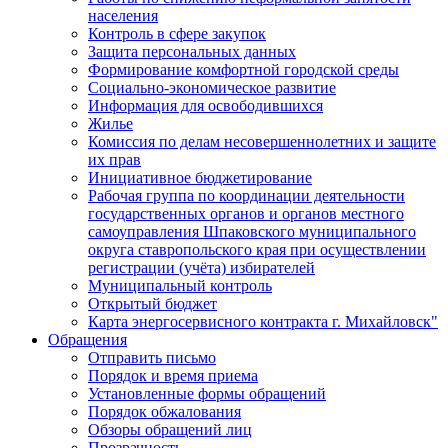
населения
Контроль в сфере закупок
Защита персональных данных
Формирование комфортной городской среды
Социально-экономическое развитие
Информация для освободившихся
Жилье
Комиссия по делам несовершеннолетних и защите
их прав
Инициативное бюджетирование
Рабочая группа по координации деятельности
государственных органов и органов местного
самоуправления Шпаковского муниципального
округа ставропольского края при осуществлении
регистрации (учёта) избирателей
Муниципальный контроль
Открытый бюджет
Карта энергосервисного контракта г. Михайловск"
Обращения
Отправить письмо
Порядок и время приема
Установленные формы обращений
Порядок обжалования
Обзоры обращений лиц
Прозрачность