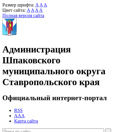
Размер шрифта:
A
A
A
Цвет сайта:
A
A
A
A
Полная версия сайта
Администрация
Шпаковского
муниципального округа
Ставропольского края
Официальный интернет-портал
RSS
AAA
Карта сайта