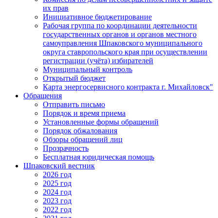
их прав
Инициативное бюджетирование
Рабочая группа по координации деятельности
государственных органов и органов местного
самоуправления Шпаковского муниципального
округа ставропольского края при осуществлении
регистрации (учёта) избирателей
Муниципальный контроль
Открытый бюджет
Карта энергосервисного контракта г. Михайловск"
Обращения
Отправить письмо
Порядок и время приема
Установленные формы обращений
Порядок обжалования
Обзоры обращений лиц
Прозрачность
Бесплатная юридическая помощь
Шпаковский вестник
2026 год
2025 год
2024 год
2023 год
2022 год