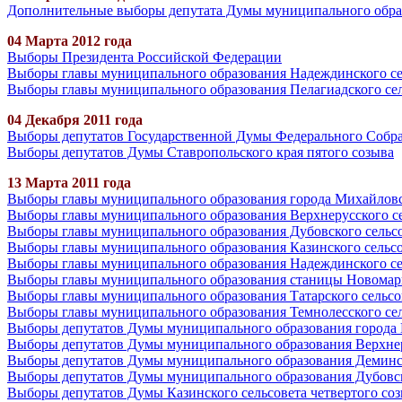
Дополнительные выборы депутата Думы муниципального образ
04 Марта 2012 года
Выборы Президента Российской Федерации
Выборы главы муниципального образования Надеждинского се
Выборы главы муниципального образования Пелагиадского сел
04 Декабря 2011 года
Выборы депутатов Государственной Думы Федерального Собр
Выборы депутатов Думы Ставропольского края пятого созыва
13 Марта 2011 года
Выборы главы муниципального образования города Михайлов
Выборы главы муниципального образования Верхнерусского с
Выборы главы муниципального образования Дубовского сельс
Выборы главы муниципального образования Казинского сельс
Выборы главы муниципального образования Надеждинского се
Выборы главы муниципального образования станицы Новомар
Выборы главы муниципального образования Татарского сельсо
Выборы главы муниципального образования Темнолесского сел
Выборы депутатов Думы муниципального образования города 
Выборы депутатов Думы муниципального образования Верхнеру
Выборы депутатов Думы муниципального образования Деминско
Выборы депутатов Думы муниципального образования Дубовско
Выборы депутатов Думы Казинского сельсовета четвертого со