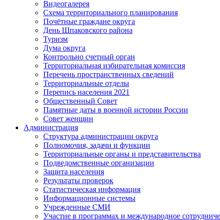
Видеогалерея
Схема территориального планирования
Почётные граждане округа
День Шпаковского района
Туризм
Дума округа
Контрольно счетный орган
Территориальная избирательная комиссия
Перечень пространственных сведений
Территориальные отделы
Перепись населения 2021
Общественный Совет
Памятные даты в военной истории России
Совет женщин
Администрация
Структура администрации округа
Полномочия, задачи и функции
Территориальные органы и представительства
Подведомственные организации
Защита населения
Результаты проверок
Статистическая информация
Информационные системы
Учрежденные СМИ
Участие в программах и международное сотруднич