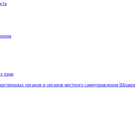
ость
ления
х прав
дарственных органов и органов местного самоуправления Шпако