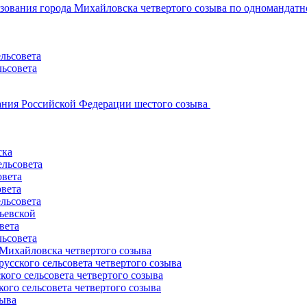
ования города Михайловска четвертого созыва по одномандатн
льсовета
ьсовета
ания Российской Федерации шестого созыва
ска
ельсовета
овета
овета
льсовета
ьевской
вета
ьсовета
Михайловска четвертого созыва
сского сельсовета четвертого созыва
го сельсовета четвертого созыва
го сельсовета четвертого созыва
зыва