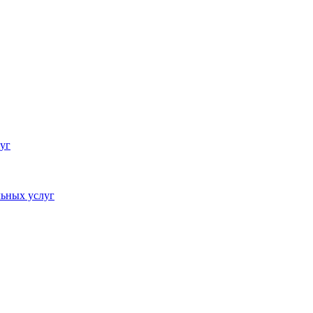
уг
ьных услуг