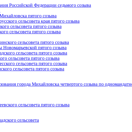
ния Российской Федерации седьмого созыва
а
Михайловска пятого созыва
сского сельсовета края пятого созыва
ого сельсовета пятого созыва
го сельсовета пятого созыва
нского сельсовета пятого созыва
 Новомарьевской пятого созыва
ского сельсовета пятого созыва
го сельсовета пятого созыва
ского сельсовета пятого созыва
кого сельсовета пятого созыва
ования города Михайловска четвертого созыва по одномандатн
вского сельсовета пятого созыва
адского сельсовета