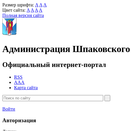
Размер шрифта:
A
A
A
Цвет сайта:
A
A
A
A
Полная версия сайта
Администрация Шпаковского 
Официальный интернет-портал
RSS
AAA
Карта сайта
Войти
Авторизация