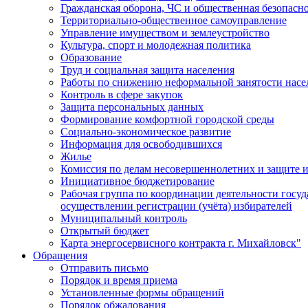
Гражданская оборона, ЧС и общественная безопасн
Территориально-общественное самоуправление
Управление имуществом и землеустройство
Культура, спорт и молодежная политика
Образование
Труд и социальная защита населения
Работы по снижению неформальной занятости насе
Контроль в сфере закупок
Защита персональных данных
Формирование комфортной городской среды
Социально-экономическое развитие
Информация для освободившихся
Жилье
Комиссия по делам несовершеннолетних и защите и
Инициативное бюджетирование
Рабочая группа по координации деятельности госу
осуществлении регистрации (учёта) избирателей
Муниципальный контроль
Открытый бюджет
Карта энергосервисного контракта г. Михайловск"
Обращения
Отправить письмо
Порядок и время приема
Установленные формы обращений
Порядок обжалования