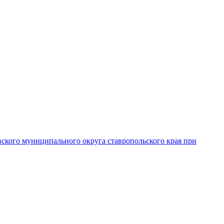
вского муниципального округа ставропольского края при