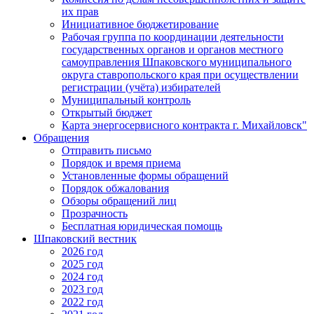
их прав
Инициативное бюджетирование
Рабочая группа по координации деятельности
государственных органов и органов местного
самоуправления Шпаковского муниципального
округа ставропольского края при осуществлении
регистрации (учёта) избирателей
Муниципальный контроль
Открытый бюджет
Карта энергосервисного контракта г. Михайловск"
Обращения
Отправить письмо
Порядок и время приема
Установленные формы обращений
Порядок обжалования
Обзоры обращений лиц
Прозрачность
Бесплатная юридическая помощь
Шпаковский вестник
2026 год
2025 год
2024 год
2023 год
2022 год