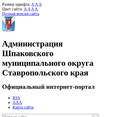
Размер шрифта:
A
A
A
Цвет сайта:
A
A
A
A
Полная версия сайта
Администрация
Шпаковского
муниципального округа
Ставропольского края
Официальный интернет-портал
RSS
AAA
Карта сайта