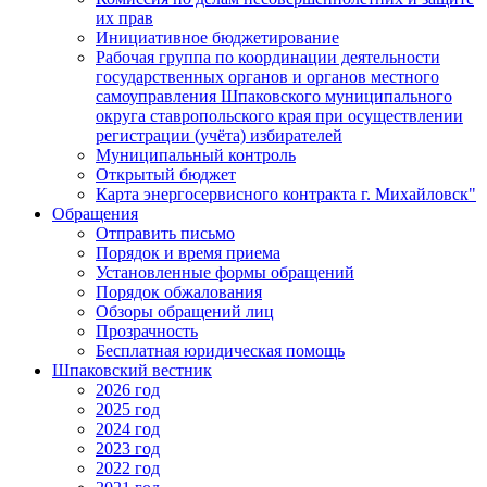
их прав
Инициативное бюджетирование
Рабочая группа по координации деятельности
государственных органов и органов местного
самоуправления Шпаковского муниципального
округа ставропольского края при осуществлении
регистрации (учёта) избирателей
Муниципальный контроль
Открытый бюджет
Карта энергосервисного контракта г. Михайловск"
Обращения
Отправить письмо
Порядок и время приема
Установленные формы обращений
Порядок обжалования
Обзоры обращений лиц
Прозрачность
Бесплатная юридическая помощь
Шпаковский вестник
2026 год
2025 год
2024 год
2023 год
2022 год