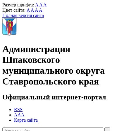
Размер шрифта:
A
A
A
Цвет сайта:
A
A
A
A
Полная версия сайта
Администрация
Шпаковского
муниципального округа
Ставропольского края
Официальный интернет-портал
RSS
AAA
Карта сайта