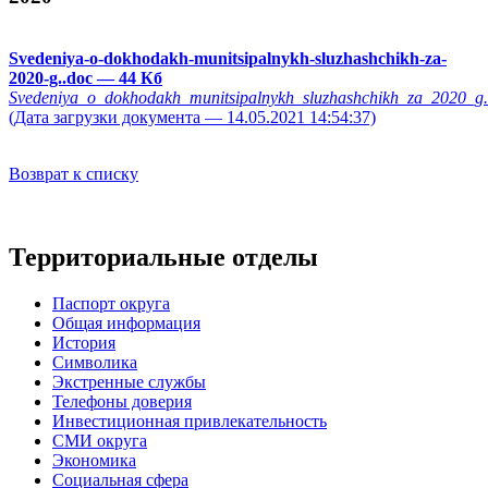
Svedeniya-o-dokhodakh-munitsipalnykh-sluzhashchikh-za-
2020-g..doc
— 44 Кб
Svedeniya_o_dokhodakh_munitsipalnykh_sluzhashchikh_za_2020_g.
(Дата загрузки документа — 14.05.2021 14:54:37)
Возврат к списку
Территориальные отделы
Паспорт округа
Общая информация
История
Символика
Экстренные службы
Телефоны доверия
Инвестиционная привлекательность
СМИ округа
Экономика
Социальная сфера