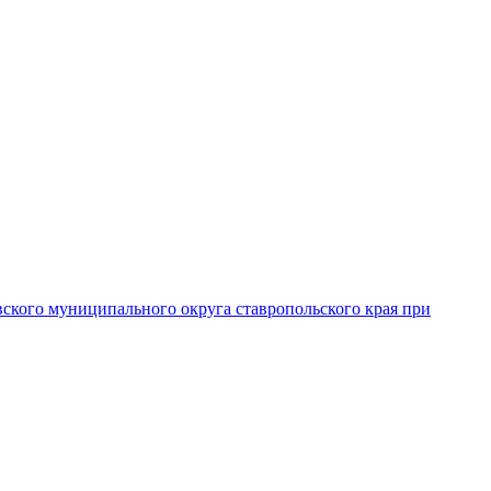
вского муниципального округа ставропольского края при