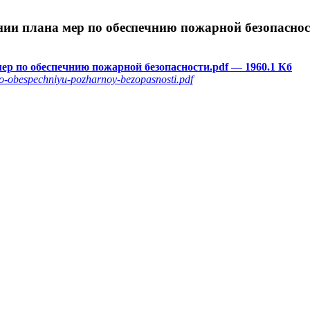
нии плана мер по обеспечнию пожарной безопасно
 мер по обеспечнию пожарной безопасности.pdf
— 1960.1 Кб
po-obespechniyu-pozharnoy-bezopasnosti.pdf