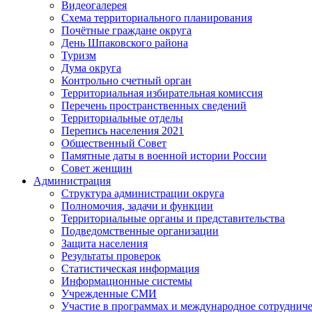
Видеогалерея
Схема территориального планирования
Почётные граждане округа
День Шпаковского района
Туризм
Дума округа
Контрольно счетный орган
Территориальная избирательная комиссия
Перечень пространственных сведений
Территориальные отделы
Перепись населения 2021
Общественный Совет
Памятные даты в военной истории России
Совет женщин
Администрация
Структура администрации округа
Полномочия, задачи и функции
Территориальные органы и представительства
Подведомственные организации
Защита населения
Результаты проверок
Статистическая информация
Информационные системы
Учрежденные СМИ
Участие в программах и международное сотруднич