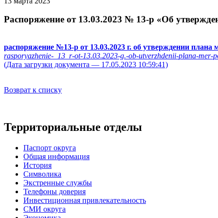
13 марта 2023
Распоряжение от 13.03.2023 № 13-р «Об утвержде
распоряжение №13-р от 13.03.2023 г. об утверждении плана
rasporyazhenie-_13_r-ot-13.03.2023-g.-ob-utverzhdenii-plana-mer-
(Дата загрузки документа — 17.05.2023 10:59:41)
Возврат к списку
Территориальные отделы
Паспорт округа
Общая информация
История
Символика
Экстренные службы
Телефоны доверия
Инвестиционная привлекательность
СМИ округа
Экономика