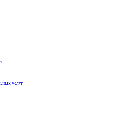
уг
ьных услуг