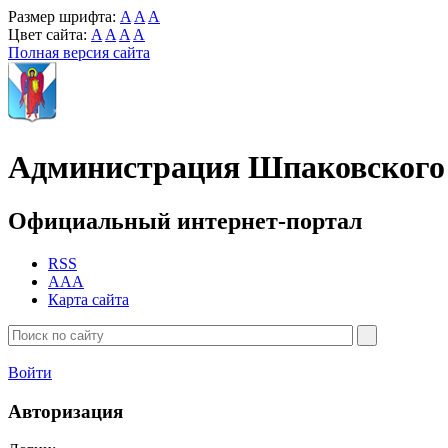
Размер шрифта:
A
A
A
Цвет сайта:
A
A
A
A
Полная версия сайта
Администрация Шпаковского 
Официальный интернет-портал
RSS
AAA
Карта сайта
Войти
Авторизация