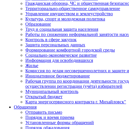
Гражданская оборона, ЧС и общественная безопасн
Территориально-общественное самоуправление
Управление имуществом и землеустройство
Культура, спорт и молодежная политика
Образование
Труд и социальная защита населения
Работы по снижению неформальной занятости насе
Контроль в сфере закупок
Защита персональных данных
Формирование комфортной городской среды
Социально-экономическое развитие
Информация для освободившихся
Жилье
Комиссия по делам несовершеннолетних и защите и
Инициативное бюджетирование
Рабочая группа по координации деятельности госу
осуществлении регистрации (учёта) избирателей
Муниципальный контроль
Открытый бюджет
Карта энергосервисного контракта г. Михайловск"
Обращения
Отправить письмо
Порядок и время приема
Установленные формы обращений
Порядок обжалования