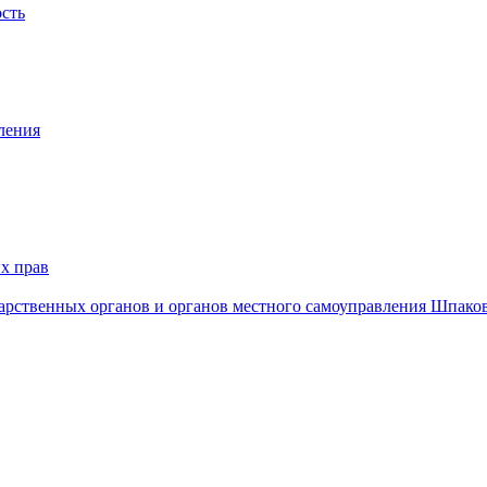
ость
ления
х прав
дарственных органов и органов местного самоуправления Шпако